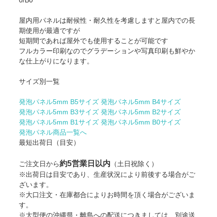
0/B0
屋内用パネルは耐候性・耐久性を考慮しますと屋内での長
期使用が最適ですが
短期間であれば屋外でも使用することが可能です
フルカラー印刷なのでグラデーションや写真印刷も鮮やか
な仕上がりになります。
サイズ別一覧
発泡パネル5mm B5サイズ
発泡パネル5mm B4サイズ
発泡パネル5mm B3サイズ
発泡パネル5mm B2サイズ
発泡パネル5mm B1サイズ
発泡パネル5mm B0サイズ
発泡パネル商品一覧へ
最短出荷日（目安）
約5営業日以内
ご注文日から
（土日祝除く）
※出荷日は目安であり、生産状況により前後する場合がご
ざいます。
※大口注文・在庫都合によりお時間を頂く場合がございま
す。
※大型便の沖縄県・離島への配送につきましては、別途送