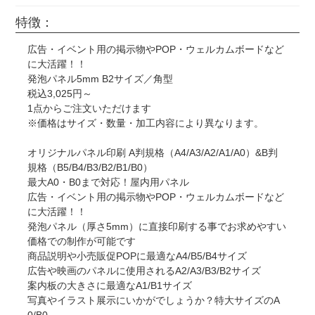
特徴：
広告・イベント用の掲示物やPOP・ウェルカムボードなど
に大活躍！！
発泡パネル5mm B2サイズ／角型
税込3,025円～
1点からご注文いただけます
※価格はサイズ・数量・加工内容により異なります。
オリジナルパネル印刷 A判規格（A4/A3/A2/A1/A0）&B判
規格（B5/B4/B3/B2/B1/B0）
最大A0・B0まで対応！屋内用パネル
広告・イベント用の掲示物やPOP・ウェルカムボードなど
に大活躍！！
発泡パネル（厚さ5mm）に直接印刷する事でお求めやすい
価格での制作が可能です
商品説明や小売販促POPに最適なA4/B5/B4サイズ
広告や映画のパネルに使用されるA2/A3/B3/B2サイズ
案内板の大きさに最適なA1/B1サイズ
写真やイラスト展示にいかがでしょうか？特大サイズのA