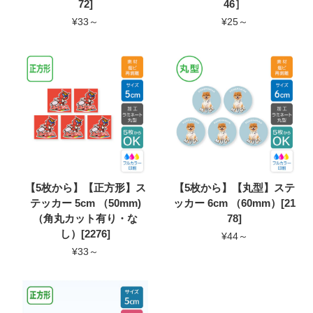
72]
46］
¥33～
¥25～
【5枚から】【正方形】ス
【5枚から】【丸型】ステ
テッカー 5cm （50mm)
ッカー 6cm （60mm）[21
（角丸カット有り・な
78]
し）[2276]
¥44～
¥33～