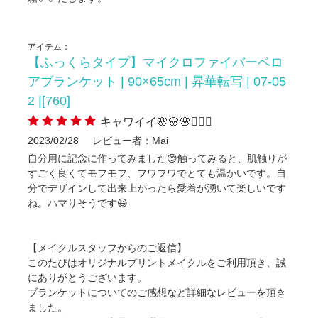
アイテム：
【ふっくらタイプ】マイクロファイバーベロ
アブランケット | 90×65cm | 昇華転写 | 07-05
2 |[760]
キャワイイ🌸🌸🌸🙆🏻‍♀️
2023/02/28
レビュー者：Mai
自分用に記念に作ってみました😊触ってみると、肌触りが
すごく良くてモフモフ、フワフワでとても温かいです。自
分でデザインして出来上がったら愛着が湧いて楽しいです
ね。ハマりそうです😆
【メイクルスタッフからのご返信】
このたびはオリジナルプリントメイクルをご利用頂き、誠
にありがとうございます。
ブランケットについてのご感想など詳細なレビューを頂き
ました。