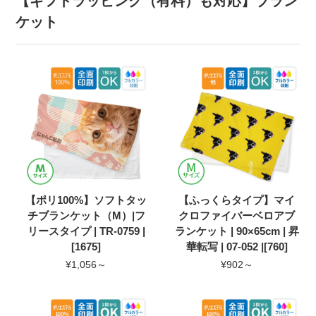
【ギフトラッピング（有料）も対応】ブラン
ケット
【ポリ100%】ソフトタッ
【ふっくらタイプ】マイ
チブランケット（M）|フ
クロファイバーベロアブ
リースタイプ | TR-0759 |
ランケット | 90×65cm | 昇
[1675]
華転写 | 07-052 |[760]
¥1,056～
¥902～