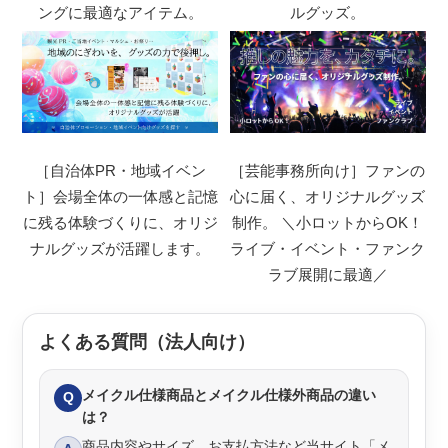
ングに最適なアイテム。
ルグッズ。
［自治体PR・地域イベン
［芸能事務所向け］ファンの
ト］会場全体の一体感と記憶
心に届く、オリジナルグッズ
に残る体験づくりに、オリジ
制作。 ＼小ロットからOK！
ナルグッズが活躍します。
ライブ・イベント・ファンク
ラブ展開に最適／
よくある質問（法人向け）
メイクル仕様商品とメイクル仕様外商品の違い
Q
は？
商品内容やサイズ、お支払方法など当サイト「メ