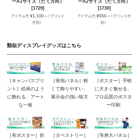
ーA1サイズ（たて方向）
ーA2サイズ（たて方向）
[1729]
[1730]
¥1,100～
¥550～
類似ディスプレイグッズはこちら
［キャンバスプリ
［発泡パネル］軽
［ポスター］手軽
ント］絵画のよう
くて飾りやすい、
に大きく魅せる、
に飾れる、アート
展示会の強い味方
プロ品質のポスタ
な一枚
ー印刷
［布ポスター］折
［タペストリー］
［等身大パネル］