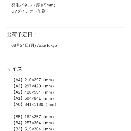
発泡パネル（厚さ5mm）
ブ!など)
UVダイレクト印刷
漫画やアニメ、映画やゲームのスクリーンショットなどをそのま
CD、DVD、映画のポスター、ロゴマーク（企業・団体・バンド
たもの。
出荷予定日：
・ウエディングボードや似顔絵などに書かれたキャラクターの手
する場合がございます。
08月24日(月) Asia/Tokyo
・著作権元の許諾のない二次創作は制作をお断りする場合がござ
・著作権について、権利確認のメールを当店からお送りする場合
・企業様の案件につきましては、事前に当店までご連絡いただけ
ます。
サイズ:
・銀行振り込み後でも、制作のお断り・ご注文キャンセルをお願
・著作権接触により制作をお断りする場合、お客様がご負担にな
【A4】210×297（mm）
金致しません。
【A3】297×420（mm）
・すでにご入金があった場合、銀行振込手数料をのぞいた金額を
【A2】420×594（mm）
【A1】594×841（mm）
【A0】841×1189（mm）
【B5】182×257（mm）
【B4】257×364（mm）
【B3】515×364（mm）