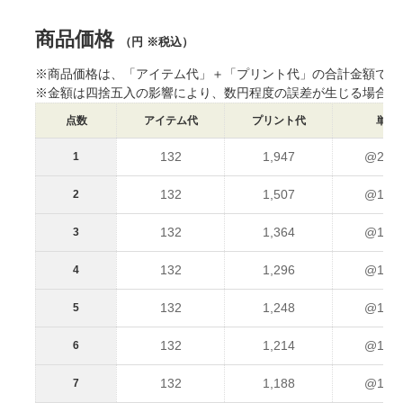
※商品の地色や印刷の仕組み上、データイメージと実物との色に差が生
※サイズ寸法はメーカー提供情報です。差異や個体差があります。
商品価格
※出荷予定日は、各種条件によって変動します。
（円 ※税込）
※出荷日前倒しのご相談は原則お受けしていません。
※生産状況や天候、交通事情等で納期が前後することがあります。
※商品価格は、「アイテム代」＋「プリント代」の合計金額です
※ご注文数量が多い場合、納品までお時間を頂く場合がございます。
※金額は四捨五入の影響により、数円程度の誤差が生じる場合が
※本ページ記載の内容は予告なく変更することがあります。
点数
アイテム代
プリント代
単価
132
1,947
@2,07
1
132
1,507
@1,63
2
132
1,364
@1,49
3
132
1,296
@1,42
4
132
1,248
@1,38
5
132
1,214
@1,34
6
132
1,188
@1,32
7