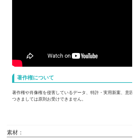
著作権について
著作権や肖像権を侵害しているデータ、特許・実用新案、意匠、
つきましては原則お受けできません。
また以下につきましては正式な許可を得ていない場合、個人使用
関わらずお受けできません。(※明らかに連想できるものも含む)
国内外の芸能人・タレント・スポーツ選手の画像。
任天堂作品(ポケモン、スプラトゥーン、星のカービィなど) サ
素材：
ムハーツ、ツイステなど) ジブリ作品 藤子不二雄作品 サンラ