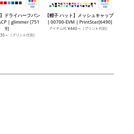
oz】ドライハーフパン
【帽子 ハット】メッシュキャップ
CP｜glimmer [751
｜00700-EVM｜PrintStar[6490]
9]
¥440～
935～