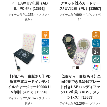
ド 10W/ UV印刷（AB
グネット対応カードケー
S、PC 他）[13561]
ス/ UV印刷（PU）[13557]
¥1,353～
¥990～
【1個から 白版あり】PD
【1個から 白版あり】全
急速充電コードインモバ
面印刷できる冷却プレー
イルチャージャー10000/ U
ト付きUSBハンディファ
V印刷（ABS）[13556]
ン/ UV印刷（ABS、ステ
ンレス）[13553]
¥2,640～
¥2,266～