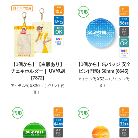
【1個から】【白版あり】
【1個から】缶バッジ 安全
チェキホルダー｜ UV印刷
ピン(円形) 56mm [8645]
[7872]
¥52～
¥330～