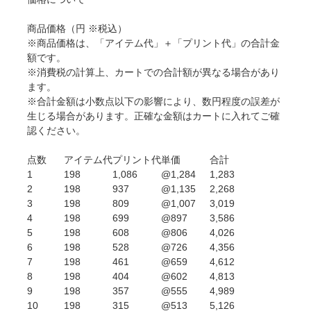
商品価格
（円 ※税込）
※商品価格は、「アイテム代」＋「プリント代」の合計金
額です。
※消費税の計算上、カートでの合計額が異なる場合があり
ます。
※合計金額は小数点以下の影響により、数円程度の誤差が
生じる場合があります。正確な金額はカートに入れてご確
認ください。
点数
アイテム代
プリント代
単価
合計
1
198
1,086
@1,284
1,283
2
198
937
@1,135
2,268
3
198
809
@1,007
3,019
4
198
699
@897
3,586
5
198
608
@806
4,026
6
198
528
@726
4,356
7
198
461
@659
4,612
8
198
404
@602
4,813
9
198
357
@555
4,989
10
198
315
@513
5,126