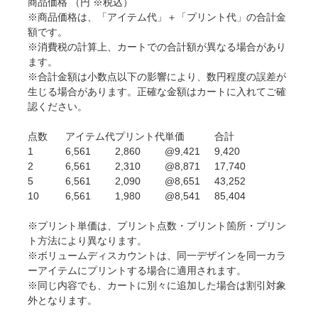
商品価格
（円 ※税込）
※商品価格は、「アイテム代」＋「プリント代」の合計金
額です。
※消費税の計算上、カートでの合計額が異なる場合があり
ます。
※合計金額は小数点以下の影響により、数円程度の誤差が
生じる場合があります。正確な金額はカートに入れてご確
認ください。
点数
アイテム代
プリント代
単価
合計
1
6,561
2,860
@9,421
9,420
2
6,561
2,310
@8,871
17,740
5
6,561
2,090
@8,651
43,252
10
6,561
1,980
@8,541
85,404
※プリント単価は、プリント点数・プリント箇所・プリン
ト方法により異なります。
※ボリュームディスカウントは、同一デザインを同一カラ
ーアイテムにプリントする場合に適用されます。
※同じ内容でも、カートに別々に追加した場合は割引対象
外となります。