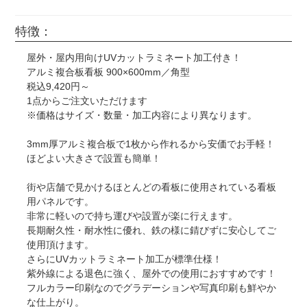
特徴：
屋外・屋内用向けUVカットラミネート加工付き！
アルミ複合板看板 900×600mm／角型
税込9,420円～
1点からご注文いただけます
※価格はサイズ・数量・加工内容により異なります。
3mm厚アルミ複合板で1枚から作れるから安価でお手軽！
ほどよい大きさで設置も簡単！
街や店舗で見かけるほとんどの看板に使用されている看板
用パネルです。
非常に軽いので持ち運びや設置が楽に行えます。
長期耐久性・耐水性に優れ、鉄の様に錆びずに安心してご
使用頂けます。
さらにUVカットラミネート加工が標準仕様！
紫外線による退色に強く、屋外での使用におすすめです！
フルカラー印刷なのでグラデーションや写真印刷も鮮やか
な仕上がり。