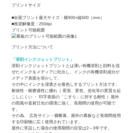
プリントサイズ
■全面プリント最大サイズ：横900×縦600（mm）
■推奨解像度：250dpi
プリント可能範囲
プリント方法について
「溶剤インクジェットプリント」
溶剤インクジェットプリントとは薄い有機溶剤と顔料を混
ぜたインクをメディアに吐出し、インクの有機溶剤成分が
メディア表面を溶かして、
その中にインクを浸透させ着色しするプリント方法です。
耐候性・耐擦過性に優れ（ 変形、変色、劣化等の変質を起
こしにくい ・ 印字表面の「こすり」に対する耐性 ）屋外
の雨風や直射日光の環境に強く、長期間の使用が可能で
す。
その為、 広告サイン・横断幕、屋外の看板など長期間使用
する印刷物に広く使用されています。
屋外に常設した場合の使用期間の目安は2～3年です。