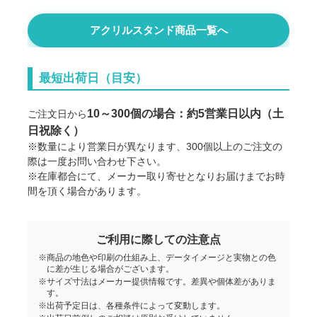
おまかせアクスタ 5cm
アクリルスタンド商品一覧へ
おまかせアクスタ 7.5cm
最短出荷日（目安）
おまかせアクスタ 10cm
10～300個の場合：約5営業日以内（土
ご注文日から
日祝除く）
おまかせアクスタ 5×7.5cm
※数量により営業日が異なります、300個以上のご注文の
際は一度お問い合わせ下さい。
※在庫都合にて、メーカー取り寄せとなりお届けまでお時
おまかせアクスタ 7.5×10cm
間を頂く場合があります。
おまかせアクスタ 10×12cm
ご利用に際しての注意点
※商品の地色や印刷の仕組み上、データイメージと実物との色
に差が生じる場合がございます。
おまかせアクスタ 12×15cm
※サイズ寸法はメーカー提供情報です。差異や個体差がありま
す。
※出荷予定日は、各種条件によって変動します。
おまかせアクスタ 15×20cm