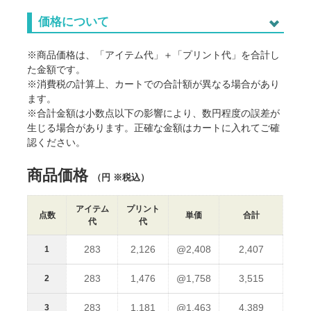
価格について
※商品価格は、「アイテム代」＋「プリント代」を合計し
た金額です。
※消費税の計算上、カートでの合計額が異なる場合があり
ます。
※合計金額は小数点以下の影響により、数円程度の誤差が
生じる場合があります。正確な金額はカートに入れてご確
認ください。
商品価格
（円 ※税込）
アイテム
プリント
点数
単価
合計
代
代
283
2,126
@2,408
2,407
1
283
1,476
@1,758
3,515
2
283
1,181
@1,463
4,389
3