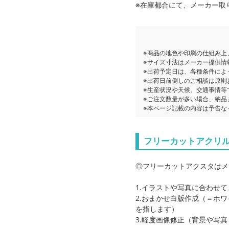
※在庫都合にて、メーカー取
※商品の地色や印刷の仕組み上
※サイズ寸法はメーカー提供情
※出荷予定日は、各種条件によ
※出荷日前倒しのご相談は原則
※生産状況や天候、交通事情等
※ご注文数量が多い場合、納品
※本ページ記載の内容は予告な
フリーカットアクリ
◎フリーカットアクスタはメ
1.イラストや写真に合わせ
2.おまかせ白版作成（＝ホ
を指します）
3.軽度画像修正（背景や写