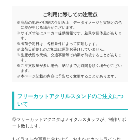
オーロラフリーカットアクスタ・12×15cm
ご利用に際しての注意点
※商品の地色や印刷の仕組み上、データイメージと実物との色
に差が生じる場合がございます。
オーロラフリーカットアクスタ・15×20cm
※サイズ寸法はメーカー提供情報です。差異や個体差がありま
す。
※出荷予定日は、各種条件によって変動します。
※出荷日前倒しのご相談は原則お受けしていません。
※生産状況や天候、交通事情等で納期が前後することがありま
す。
※ご注文数量が多い場合、納品までお時間を頂く場合がござい
ます。
※本ページ記載の内容は予告なく変更することがあります。
フリーカットアクリルスタンドのご注文につ
いて
◎フリーカットアクスタはメイクルスタッフが、制作サポ
ート致します。
1.イラストや写真に合わせて、おまかせカットライン作