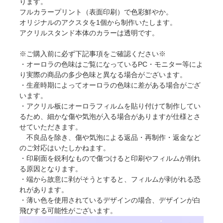
ります。
フルカラープリント（表面印刷）で色彩鮮やか。
オリジナルのアクスタを1個から制作いたします。
アクリルスタンド本体のカラーは透明です。
※ご購入前に必ず下記事項をご確認ください※
・オーロラの色味はご覧になっているPC・モニター等によ
り実際の商品の多少色味と異なる場合がございます。
・生産時期によってオーロラの色味に差がある場合がござ
います。
・アクリル板にオーロラフィルムを貼り付けて制作してい
るため、細かな傷や気泡が入る場合がありますが仕様とさ
せていただきます。
不良品を除き、傷や気泡による返品・再制作・返金など
のご対応はいたしかねます。
・印刷面を鋭利なもので傷つけると印刷やフィルムが削れ
る原因となります。
・端から故意に剥がそうとすると、フィルムが剥がれる恐
れがあります。
・薄い色を使用されているデザインの場合、デザインが白
飛びする可能性がございます。