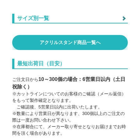
サイズ別一覧
オーロラフリーカットアクスタ・5×5cm
アクリルスタンド商品一覧へ
オーロラフリーカットアクスタ・5×7.5cm
最短出荷日（目安）
オーロラフリーカットアクスタ・7.5×7.5cm
10～300個の場合：6営業日以内（土日
ご注文日から
祝除く）
オーロラフリーカットアクスタ・7.5×10cm
※カットラインについてのお客様のご確認（メール返信）
をもって製作確定となります。
ご確認後、5営業日以内に出荷いたします。
オーロラフリーカットアクスタ・10×10cm
※数量により営業日が異なります、300個以上のご注文の
際は一度お問い合わせ下さい。
※在庫都合にて、メーカー取り寄せとなりお届けまでお時
オーロラフリーカットアクスタ・10×12cm
間を頂く場合があります。