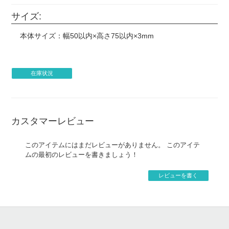
ーの手描きイラストも印刷をお断りする場合がございま
す。
サイズ:
・著作権元の許諾のない二次創作は制作をお断りする場合
がございます。
本体サイズ：幅50以内×高さ75以内×3mm
・著作権について、権利確認のメールを当店からお送りす
る場合がございます。
・企業様の案件につきましては、事前に当店までご連絡い
在庫状況
ただけますと製作がスムーズに進みます。
・銀行振り込み後でも、制作のお断り・ご注文キャンセル
をお願いする場合がございます。
・著作権接触により制作をお断りする場合、お客様がご負
担になった銀行振込手数料は原則返金致しません。
カスタマーレビュー
・すでにご入金があった場合、銀行振込手数料をのぞいた
金額を返金とさせていただきます。
このアイテムにはまだレビューがありません。 このアイテ
ムの最初のレビューを書きましょう！
レビューを書く