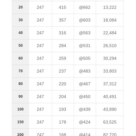
247
415
@662
13,222
20
247
357
@603
18,084
30
247
316
@563
22,484
40
247
284
@531
26,510
50
247
259
@505
30,294
60
247
237
@483
33,803
70
247
220
@467
37,312
80
247
204
@450
40,491
90
247
193
@439
43,890
100
247
178
@424
63,525
150
247
168
@414
82,720
200