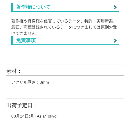
著作権について
著作権や肖像権を侵害しているデータ、特許・実用新案、
意匠、商標登録されているデータにつきましては原則お受
けできません。
また以下につきましては正式な許可を得ていない場合、個
免責事項
人使用や無料配布、1個のみ、などに関わらずお受けでき
ません。(※明らかに連想できるものも含む)
免責事項
国内外の芸能人・タレント・スポーツ選手の画像。
※色味のイメージ違い（パステルカラー系の淡い色彩・解像度
任天堂作品(ポケモン、スプラトゥーン、星のカービィな
素材：
不足によるジャギー（ガタツキ）など）
ど) サンリオ ディズニー(キングダムハーツ、ツイステ
※色味についてご心配な方は一度お問い合わせ下さい。
など) ジブリ作品 藤子不二雄作品 サンライズ作品(ガ
アクリル厚さ：3mm
※落下や衝撃によるアクリルの破損。
ンダム、ラブライブ!など)
※アルコール（アタノール）によるインクの剥がれとアクリル
漫画やアニメ、映画やゲームのスクリーンショットなどを
の破損。
※輸送途中や納品後の環境変化（温度・湿度など）に起因する
そのまま使用。
アクリルの歪みと破損。
出荷予定日：
CD、DVD、映画のポスター、ロゴマーク（企業・団体・
※印刷データが著作権や肖像権など第三者の知的財産等を侵害
バンド・作品等）などそのまま転載したもの。
した場合の一切の責任。
08月24日(月) Asia/Tokyo
・ウエディングボードや似顔絵などに書かれたキャラクタ