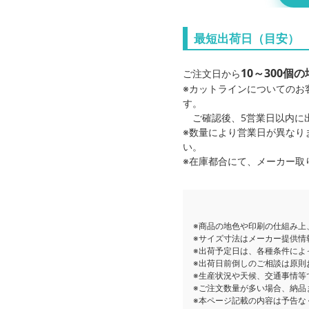
オーロラフリーカット
最短出荷日（目安）
7.5×7.5cm
10～300
ご注文日から
オーロラフリーカットア
※カットラインについてのお
0×10cm
す。
ご確認後、5営業日以内に
オーロラフリーカットア
※数量により営業日が異なり
2×15cm
い。
※在庫都合にて、メーカー取
※商品の地色や印刷の仕組み上
※サイズ寸法はメーカー提供情
※出荷予定日は、各種条件によ
※出荷日前倒しのご相談は原則
※生産状況や天候、交通事情等
※ご注文数量が多い場合、納品
※本ページ記載の内容は予告な