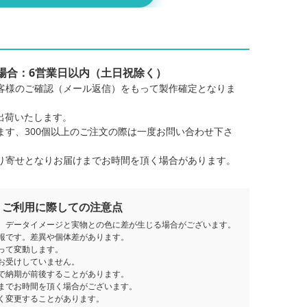
アクスタ・
オーロラフリーカットアクスタ・
7.5×10cm
個の場合：6営業日以内（土日祝除く）
クスタ・1
オーロラフリーカットアクスタ・1
客様のご確認（メール返信）をもって製作確定となりま
0×12cm
出荷いたします。
クスタ・1
オーロラフリーカットアクスタ・1
ます、300個以上のご注文の際は一度お問い合わせ下さ
5×20cm
り寄せとなりお届けまでお時間を頂く場合があります。
ご利用に際しての注意点
、データイメージと実物との色に差が生じる場合がございます。
報です。差異や個体差があります。
って変動します。
お受けしていません。
で納期が前後することがあります。
までお時間を頂く場合がございます。
く変更することがあります。