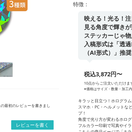
特徴：
映える！光る！注
見る角度で輝きが
ステッカーじゃ物
入稿形式は「透過PNG
（AI形式）」推奨
税込3,872円〜
10点からご注文いただけま
※価格はサイズ・数量・加工
キラッと目立つ！ホログラム
ムの最初のレビューを書きまし
スマホ・PC・ヘルメットな
プ！
角度で光り方が変わるホログ
レビューを書く
フルカラー印刷で写真やイラ
こちらの商品ページで「キラ