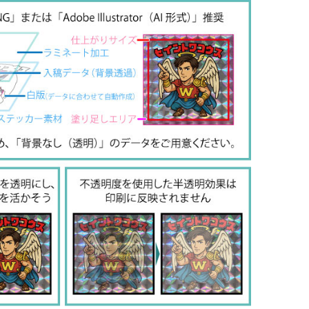
171
218
21,890
163
211
31,680
158
206
41,360
154
202
60,720
146
194
97,350
134
182
182,600