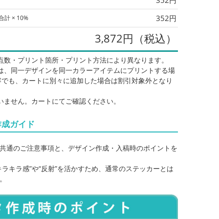
352円
計 × 10%
3,872円（税込）
点数・プリント箇所・プリント方法により異なります。
は、同一デザインを同一カラーアイテムにプリントする場
容でも、カートに別々に追加した場合は割引対象外となり
いません。カートにてご確認ください。
プリント代
単価
合計
作成ガイド
339
387
3,872
共通のご注意事項と、デザイン作成・入稿時のポイントを
246
294
5,896
キラキラ感”や“反射”を活かすため、通常のステッカーとは
215
262
7,887
。
199
247
9,900
190
238
11,935