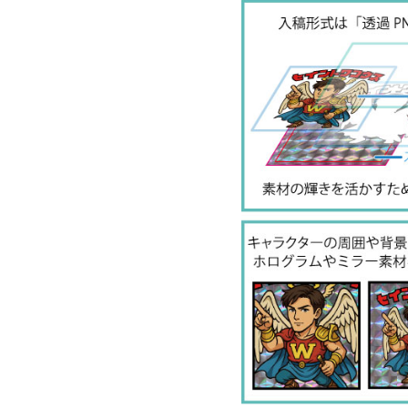
100
48
150
48
200
48
300
48
500
48
1000
48