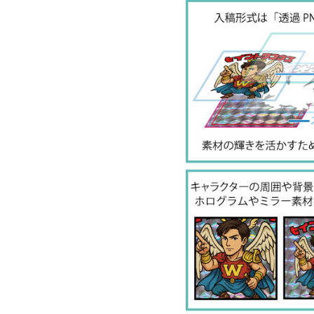
100
48
150
48
200
48
300
48
500
48
1000
48