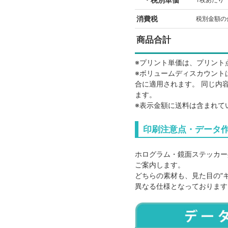
消費税
税別金額の合
商品合計
※プリント単価は、プリント
※ボリュームディスカウント
合に適用されます。 同じ内
ます。
※表示金額に送料は含まれて
点数
アイテム代
印刷注意点・データ
10
48
ホログラム・鏡面ステッカー
20
48
ご案内します。
どちらの素材も、見た目の“
30
48
異なる仕様となっております
40
48
50
48