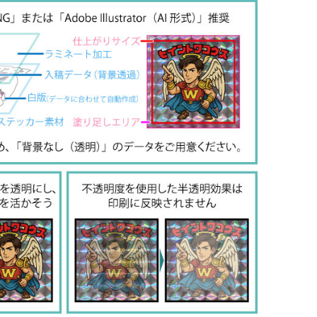
171
218
21,890
163
211
31,680
158
206
41,360
154
202
60,720
146
194
97,350
134
182
182,600