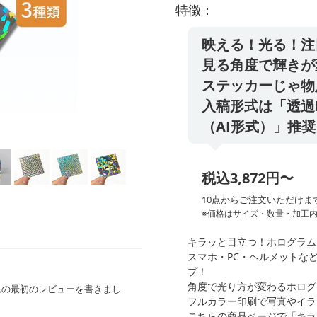
特徴：
映える！光る！注
見る角度で輝きが
ステッカーじゃ物
入稿形式は「透過PNG
（AI形式）」推奨
税込3,872円〜
10点からご注文いただけま
※価格はサイズ・数量・加工
キラッと目立つ！ホログラム
スマホ・PC・ヘルメットな
プ！
角度で光り方が変わるホログ
ムの最初のレビューを書きまし
フルカラー印刷で写真やイラ
こちらの商品ページで「キラ