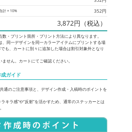
352円
計 × 10%
3,872円（税込）
点数・プリント箇所・プリント方法により異なります。
は、同一デザインを同一カラーアイテムにプリントする場
容でも、カートに別々に追加した場合は割引対象外となり
いません。カートにてご確認ください。
プリント代
単価
合計
作成ガイド
339
387
3,872
共通のご注意事項と、デザイン作成・入稿時のポイントを
246
294
5,896
キラキラ感”や“反射”を活かすため、通常のステッカーとは
215
262
7,887
。
199
247
9,900
190
238
11,935