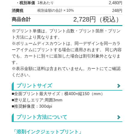
・税別単価
2,480円
1枚あたり
消費税
248円
税別金額の合計 × 10%
角型 80×35cm
2,728円（税込）
商品合計
※プリント単価は、プリント点数・プリント箇所・プリン
角型 100×30cm
ト方法により異なります。
※ボリュームディスカウントは、同一デザインを同一カラ
ーアイテムにプリントする場合に適用されます。 同じ内容
でも、カートに別々に追加した場合は割引対象外となりま
す。
※表示金額に送料は含まれていません。カートにてご確認
ください。
点数
アイテム代
プリント代
単価
プリントサイズ
■全面プリント最大サイズ：横400×縦150（mm）
418
2,310
@2,72
1
■塗り足しエリア:周囲3mm
■推奨解像度：300dpi
418
1,484
@1,90
2
プリント方法について
418
1,209
@1,62
3
プリント可能範囲
「溶剤インクジェットプリント」
418
1,071
@1,48
4