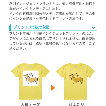
溶剤インクジェットプリントとは、薄い有機溶剤と顔料を
混ぜたインクをメディアに吐出し、
418
988
@1,40
5
インクの有機溶剤成分がメディア表面を溶かして、その中
にインクを浸透させ着色しするプリント方法です。
418
932
@1,35
6
耐候性・耐擦過性に優れ（ 変形、変色、劣化等の変質を起
プリント方法の注意
こしにくい ・ 印字表面の「こすり」に対する耐性 ）屋外
418
893
@1,31
7
の雨風や直射日光の環境に強く、長期間の使用が可能で
プリント方法が「溶剤インクジェットプリント」の場合、
す。
デザインに含まれる白色はプリントされません。白を使用
418
862
@1,28
8
広告サイン・横断幕、屋外の看板など長期間使用する印刷
している部分は、透明（素材の色）になりますので、ご了
物に広く使用されています。
承ください。
418
839
@1,25
9
屋外に常設した場合の使用期間の目安は2～3年です。
418
820
@1,23
10
418
736
@1,15
20
418
702
@1,12
30
418
682
@1,10
40
418
667
@1,08
50