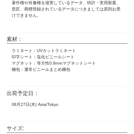
著作権や肖像権を侵害しているデータ、特許・実用新案、
意匠、商標登録されているデータにつきましては原則お受
けできません。
また以下につきましては正式な許可を得ていない場合、個
人使用や無料配布、1個のみ、などに関わらずお受けでき
ません。(※明らかに連想できるものも含む)
素材：
国内外の芸能人・タレント・スポーツ選手の画像。
ラミネート：UVカットラミネート
任天堂作品(ポケモン、スプラトゥーン、星のカービィな
印字シート：塩化ビニールシート
ど) サンリオ ディズニー(キングダムハーツ、ツイステ
マグネット：等方性0.8mmマグネットシート
など) ジブリ作品 藤子不二雄作品 サンライズ作品(ガ
梱包：通常ビニールまとめ梱包
ンダム、ラブライブ!など)
漫画やアニメ、映画やゲームのスクリーンショットなどを
そのまま使用。
CD、DVD、映画のポスター、ロゴマーク（企業・団体・
出荷予定日：
バンド・作品等）などそのまま転載したもの。
08月27日(木) Asia/Tokyo
・ウエディングボードや似顔絵などに書かれたキャラクタ
ーの手描きイラストも印刷をお断りする場合がございま
す。
サイズ:
・著作権元の許諾のない二次創作は制作をお断りする場合