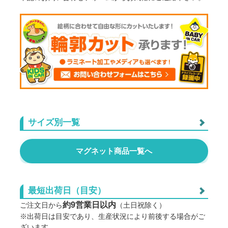
サイズ別一覧
角型 20×20cm
マグネット商品一覧へ
丸型 20×20cm
最短出荷日（目安）
角型 25×25cm
約9営業日以内
ご注文日から
（土日祝除く）
※出荷日は目安であり、生産状況により前後する場合がご
ざいます。