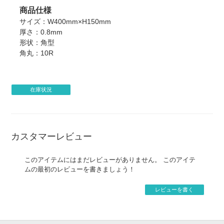
がございます。
商品仕様
・著作権について、権利確認のメールを当店からお送りす
サイズ：W400mm×H150mm
る場合がございます。
厚さ：0.8mm
・企業様の案件につきましては、事前に当店までご連絡い
形状：角型
ただけますと製作がスムーズに進みます。
角丸：10R
・銀行振り込み後でも、制作のお断り・ご注文キャンセル
をお願いする場合がございます。
・著作権接触により制作をお断りする場合、お客様がご負
担になった銀行振込手数料は原則返金致しません。
在庫状況
・すでにご入金があった場合、銀行振込手数料をのぞいた
金額を返金とさせていただきます。
カスタマーレビュー
このアイテムにはまだレビューがありません。 このアイテ
ムの最初のレビューを書きましょう！
レビューを書く