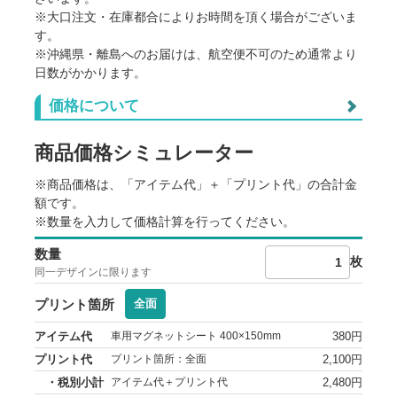
丸型 25×25cm
※大口注文・在庫都合によりお時間を頂く場合がございま
す。
※沖縄県・離島へのお届けは、航空便不可のため通常より
角型 30×10cm
日数がかかります。
価格について
ご利用に際しての注意点
角型 30×30cm
※商品の地色や印刷の仕組み上、データイメージと実物との色
商品価格シミュレーター
に差が生じる場合がございます。
※サイズ寸法はメーカー提供情報です。差異や個体差がありま
丸型 30×30cm
す。
※商品価格は、「アイテム代」＋「プリント代」の合計金
※出荷予定日は、各種条件によって変動します。
額です。
※出荷日前倒しのご相談は原則お受けしていません。
※数量を入力して価格計算を行ってください。
角型 40×15cm
※生産状況や天候、交通事情等で納期が前後することがありま
す。
数量
※ご注文数量が多い場合、納品までお時間を頂く場合がござい
枚
同一デザインに限ります
ます。
角型 50×20cm
※本ページ記載の内容は予告なく変更することがあります。
プリント箇所
全面
角型 60×25cm
アイテム代
380円
車用マグネットシート 400×150mm
プリント代
2,100円
プリント箇所：全面
・税別小計
2,480円
角型 70×30cm
アイテム代＋プリント代