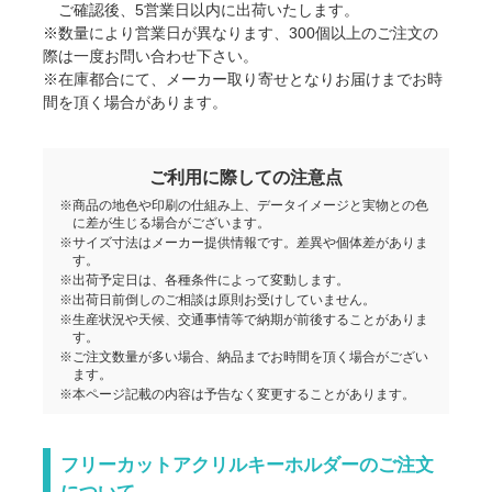
ご確認後、5営業日以内に出荷いたします。
フリーカットアクキー・6×6㎝cm
※数量により営業日が異なります、300個以上のご注文の
際は一度お問い合わせ下さい。
※在庫都合にて、メーカー取り寄せとなりお届けまでお時
フリーカットアクキー・7×7cm
間を頂く場合があります。
フリーカットアクキー・7.5×10cm
ご利用に際しての注意点
※商品の地色や印刷の仕組み上、データイメージと実物との色
に差が生じる場合がございます。
フリーカットアクキー・8×8cm
※サイズ寸法はメーカー提供情報です。差異や個体差がありま
す。
※出荷予定日は、各種条件によって変動します。
フリーカットアクキー・10×10cm
※出荷日前倒しのご相談は原則お受けしていません。
※生産状況や天候、交通事情等で納期が前後することがありま
す。
フリーカットアクキー・12×15cm
※ご注文数量が多い場合、納品までお時間を頂く場合がござい
ます。
※本ページ記載の内容は予告なく変更することがあります。
フリーカットアクリルキーホルダーのご注文