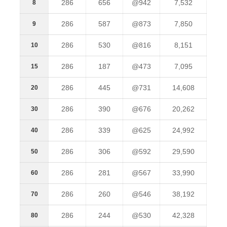
286
656
@942
7,532
8
286
587
@873
7,850
9
286
530
@816
8,151
10
286
187
@473
7,095
15
286
445
@731
14,608
20
286
390
@676
20,262
30
286
339
@625
24,992
40
286
306
@592
29,590
50
286
281
@567
33,990
60
286
260
@546
38,192
70
286
244
@530
42,328
80