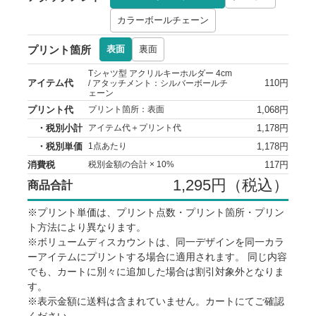
カラーボールチェーン
プリント箇所
表面
裏面
Tシャツ型 アクリルキーホルダー 4cm
アイテム代
110円
/ アタッチメント：シルバーボールチ
ェーン
プリント代
1,068円
プリント箇所：表面
・税別小計
1,178円
アイテム代＋プリント代
・税別単価
1,178円
1点あたり
消費税
117円
税別金額の合計 × 10%
1,295円（税込）
商品合計
※プリント単価は、プリント点数・プリント箇所・プリン
ト方法により異なります。
※ボリュームディスカウントは、同一デザインを同一カラ
ーアイテムにプリントする場合に適用されます。 同じ内容
でも、カートに別々に追加した場合は割引対象外となりま
す。
※表示金額に送料は含まれていません。カートにてご確認
ください。