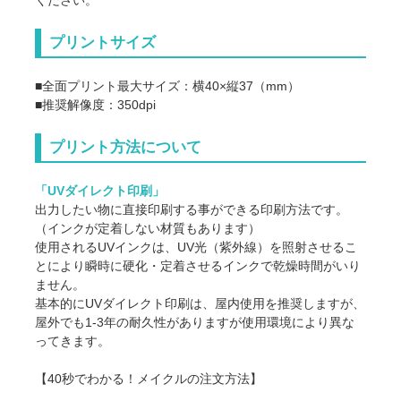
点数
アイテム代
プリント代
単価
プリントサイズ
121
1,175
@1,29
1
■全面プリント最大サイズ：横40×縦37（mm）
121
1,026
@1,14
2
■推奨解像度：350dpi
121
897
@1,01
3
プリント方法について
121
788
@90
4
「UVダイレクト印刷」
出力したい物に直接印刷する事ができる印刷方法です。
121
697
@81
5
（インクが定着しない材質もあります）
使用されるUVインクは、UV光（紫外線）を照射させるこ
121
618
@73
6
とにより瞬時に硬化・定着させるインクで乾燥時間がいり
ません。
121
550
@67
7
基本的にUVダイレクト印刷は、屋内使用を推奨しますが、
屋外でも1-3年の耐久性がありますが使用環境により異な
121
493
@61
8
ってきます。
121
446
@56
9
【40秒でわかる！メイクルの注文方法】