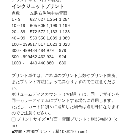
インクジェットプリント
点数
左胸
右胸
胸中央
背面
1～9
627
627
1,254
1,254
10～19
605
605
1,199
1,199
20～39
572
572
1,133
1,133
40～99
550
550
1,089
1,089
100～299
517
517
1,023
1,023
300～499
484
484
979
979
500～999
462
462
924
924
1000～
440
440
880
880
プリント単価は、ご希望のプリント点数やプリント箇所、
またプリント方法によって異なりますのでご注意くださ
い。
ボリュームディスカウント（お値引）は、同一デザインを
同一カラーアイテムにプリントする場合に適用します。
ただし、カートに別々に追加した場合は適用外になります
のでご注意ください。
プリントサイズ
■前面・背面プリント：横35×縦40（c
m）
■左胸・右胸プリント：横10×縦10（cm）