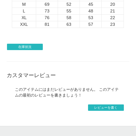
M
69
52
45
20
がございます。
・著作権について、権利確認のメールを当店からお送りす
L
73
55
48
21
る場合がございます。
XL
76
58
53
22
・企業様の案件につきましては、事前に当店までご連絡い
XXL
81
63
57
23
ただけますと製作がスムーズに進みます。
・銀行振り込み後でも、制作のお断り・ご注文キャンセル
をお願いする場合がございます。
在庫状況
・著作権抵触により制作をお断りする場合、お客様がご負
担になった銀行振込手数料は原則返金致しません。
・すでにご入金があった場合、銀行振込手数料をのぞいた
金額を返金とさせていただきます。
カスタマーレビュー
このアイテムにはまだレビューがありません。 このアイテ
ムの最初のレビューを書きましょう！
レビューを書く