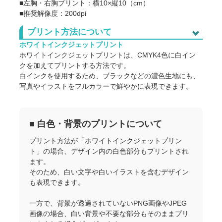
■左胸・右胸プリント：横10×縦10（cm）
S～XL
■推奨解像度：200dpi
1,540
1
プリント方法について
プリント可能範囲
プリント単価
ホワイトインクジェットプリント
ホワイトインクジェットプリントは、CMYK4色に白イン
点数
左胸
右胸
胸中
クを加えてプリントする方法です。
白インクを使用するため、ブラックなどの濃色生地にも、
990
990
1,84
1～9
写真やイラストをフルカラーで鮮やかに表現できます。
957
957
1,79
10～19
935
935
1,72
20～39
■ 白色・背景のプリントについて
プリント方法が「ホワイトインクジェットプリン
880
880
1,67
40～99
ト」の場合、デザイン内の白色部分もプリントされ
ます。
825
825
1,56
100～299
そのため、白い文字や白いイラストを含むデザイン
も表現できます。
781
781
1,47
300～499
一方で、背景が透過されていないPNG画像やJPEG
726
726
1,38
500～999
画像の場合、白い背景や不要な部分もそのままプリ