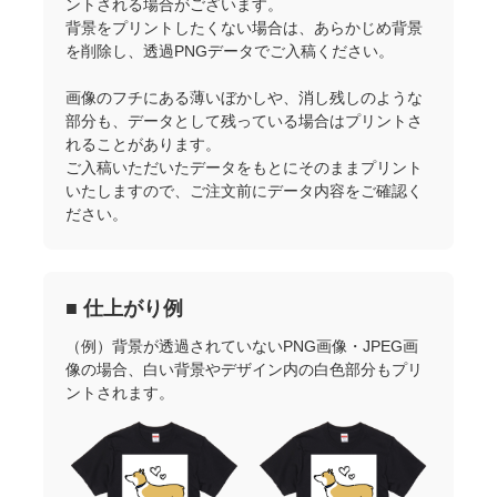
ントされる場合がございます。
682
682
1,30
1000～
背景をプリントしたくない場合は、あらかじめ背景
を削除し、透過PNGデータでご入稿ください。
画像のフチにある薄いぼかしや、消し残しのような
部分も、データとして残っている場合はプリントさ
れることがあります。
ご入稿いただいたデータをもとにそのままプリント
いたしますので、ご注文前にデータ内容をご確認く
ださい。
■ 仕上がり例
（例）背景が透過されていないPNG画像・JPEG画
像の場合、白い背景やデザイン内の白色部分もプリ
ントされます。