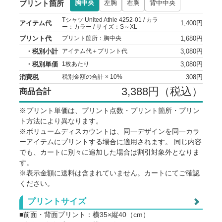
プリント箇所
胸中央
左胸
右胸
背中中央
Tシャツ United Athle 4252-01 / カラ
アイテム代
1,400円
ー：カラー / サイズ：S～XL
プリント代
1,680円
プリント箇所：胸中央
・税別小計
3,080円
アイテム代＋プリント代
・税別単価
3,080円
1枚あたり
消費税
308円
税別金額の合計 × 10%
3,388円（税込）
商品合計
※プリント単価は、プリント点数・プリント箇所・プリン
ト方法により異なります。
※ボリュームディスカウントは、同一デザインを同一カラ
ーアイテムにプリントする場合に適用されます。 同じ内容
でも、カートに別々に追加した場合は割引対象外となりま
す。
※表示金額に送料は含まれていません。カートにてご確認
ください。
アイテム単価
プリントサイズ
カラー
■前面・背面プリント：横35×縦40（cm）
点数