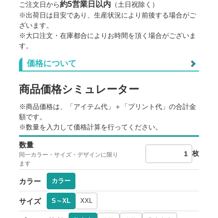
約5営業日以内
ご注文日から
（土日祝除く）
※出荷日は目安であり、生産状況により前後する場合がご
4252 DTF転写プリント
ざいます。
※大口注文・在庫都合によりお時間を頂く場合がございま
す。
価格について
ご利用に際しての注意点
※商品の地色や印刷の仕組み上、データイメージと実物との色
商品価格シミュレーター
に差が生じる場合がございます。
※サイズ寸法はメーカー提供情報です。差異や個体差がありま
す。
※商品価格は、「アイテム代」＋「プリント代」の合計金
※出荷予定日は、各種条件によって変動します。
額です。
※出荷日前倒しのご相談は原則お受けしていません。
※数量を入力して価格計算を行ってください。
※生産状況や天候、交通事情等で納期が前後することがありま
す。
数量
※本ページ記載の内容は予告なく変更することがあります。
枚
同一カラー・サイズ・デザインに限り
ます
カラー
カラー
サイズ
S～XL
XXL