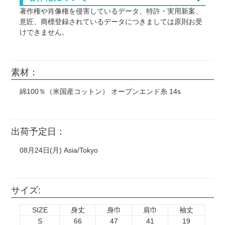
させていただいております。
著作権や肖像権を侵害しているデータ、特許・実用新案、
あらかじめご了承のうえ、ご注文くださいますようお願い
意匠、商標登録されているデータにつきましては原則お受
いたします。
けできません。
また以下につきましては正式な許可を得ていない場合、個
お洗濯・お取り扱いについて
人使用や無料配布、1個のみ、などに関わらずお受けでき
タンブラー乾燥はお避けください。
ません。(※明らかに連想できるものも含む)
素材：
タンブラー乾燥を行うと、プリント同士がくっついたり、
プリント面を傷める原因となる場合がございます。
国内外の芸能人・タレント・スポーツ選手の画像。
綿100％（米国産コットン） オープンエンド糸 14s
任天堂作品(ポケモン、スプラトゥーン、星のカービィな
インクジェットプリントは、濡れた状態での摩擦に弱い性
ど) サンリオ ディズニー(キングダムハーツ、ツイステ
質がございます。
など) ジブリ作品 藤子不二雄作品 サンライズ作品(ガ
お洗濯の際は、できるだけ手洗い、または洗濯ネットに入
ンダム、ラブライブ!など)
出荷予定日：
れて弱水流で洗っていただくことをおすすめいたします。
漫画やアニメ、映画やゲームのスクリーンショットなどを
そのまま使用。
08月24日(月) Asia/Tokyo
CD、DVD、映画のポスター、ロゴマーク（企業・団体・
バンド・作品等）などそのまま転載したもの。
サイズ:
・ウエディングボードや似顔絵などに書かれたキャラクタ
ーの手描きイラストも印刷をお断りする場合がございま
SIZE
身丈
身巾
肩巾
袖丈
す。
S
66
47
41
19
・著作権元の許諾のない二次創作は制作をお断りする場合