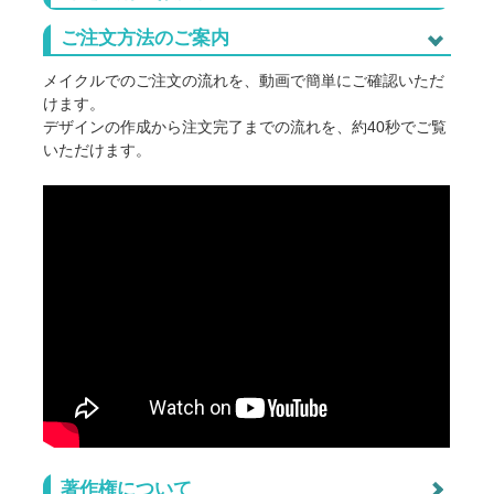
インクジェットプリントの前処理剤の跡について
ご注文方法のご案内
インクジェットプリントのTシャツでは、プリントの定着
性を高めるため、あらかじめ生地に専用の前処理剤を使用
メイクルでのご注文の流れを、動画で簡単にご確認いただ
しています。
けます。
前処理剤により、生地の一部が変色したように見えたり、
デザインの作成から注文完了までの流れを、約40秒でご覧
シミのような跡が残る場合がございます。
いただけます。
これらの跡は、通常お洗濯をしていただくことで軽減され
ます。
ただし、前処理剤と生地との相性により、前処理の跡が強
く残る場合がございます。
特にライトブルーやグレーなど、淡い色のアパレルは前処
理跡が目立ちやすい場合がございます。
できる限り前処理剤の跡が残らないよう注意して製作いた
しますが、製作時の気温・湿度・素材のロット違いなどに
より、仕上がりに差が生じる場合がございます。
また、前処理剤がきれいに落ちない事例もございます。
恐れ入りますが、前処理跡につきましては、プリント方法
の特性上発生する場合があるため、返品・交換の対象外と
著作権について