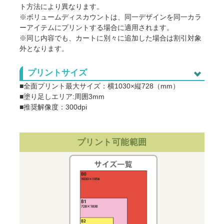
ト方法により異なります。
国内外の芸能人・タレント・スポーツ選手の画像。
※ボリュームディスカウントは、同一デザインを同一カラ
任天堂作品(ポケモン、スプラトゥーン、星のカービィな
ーアイテムにプリントする場合に適用されます。
ど) サンリオ ディズニー(キングダムハーツ、ツイステ
※同じ内容でも、カートに別々に追加した場合は割引対象
など) ジブリ作品 藤子不二雄作品 サンライズ作品(ガ
外となります。
ンダム、ラブライブ!など)
漫画やアニメ、映画やゲームのスクリーンショットなどを
プリントサイズ
そのまま使用。
■全面プリント最大サイズ：横1030×縦728（mm）
CD、DVD、映画のポスター、ロゴマーク（企業・団体・
■塗り足しエリア:周囲3mm
バンド・作品等）などそのまま転載したもの。
■推奨解像度：300dpi
・ウエディングボードや似顔絵などに書かれたキャラクタ
ーの手描きイラストも印刷をお断りする場合がございま
プリント可能範囲
す。
・著作権元の許諾のない二次創作は制作をお断りする場合
がございます。
・著作権について、権利確認のメールを当店からお送りす
る場合がございます。
・企業様の案件につきましては、事前に当店までご連絡い
ただけますと製作がスムーズに進みます。
・銀行振り込み後でも、制作のお断り・ご注文キャンセル