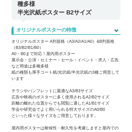
種多様
半光沢紙ポスター B2サイズ
オリジナルポスターの特徴
オリジナルポスター A判規格（A3/A2/A1/A0）&B判規格
（B3/B2/B1/B0）
A0・B0まで対応！屋内用ポスター
展示会・公演・セミナー・セール・イベント・求人・広告
など用途は多種多様
紙の種類も厚手コート紙/光沢紙/半光沢紙の3種ご用意して
います
チラシやパンフレットに最適なA3/B3サイズ
広告や映画のポスターに多く使用されるA2/B2サイズ
距離の離れた位置からでも閲覧に適したA1/B1サイズ
学会や研究会でよく用いられる特大サイズのA0/B0
といった様々なサイズをご用意しております。
屋内用ポスターは耐候性・耐久性を考慮しますと屋内での