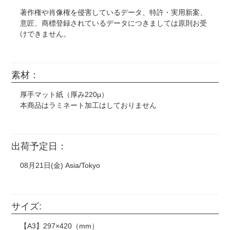
著作権や肖像権を侵害しているデータ、特許・実用新案、
意匠、商標登録されているデータにつきましては原則お受
けできません。
また以下につきましては正式な許可を得ていない場合、個
人使用や無料配布、1個のみ、などに関わらずお受けでき
ません。(※明らかに連想できるものも含む)
素材：
国内外の芸能人・タレント・スポーツ選手の画像。
厚手マット紙（厚み220μ）
任天堂作品(ポケモン、スプラトゥーン、星のカービィな
本商品はラミネート加工はしておりません
ど) サンリオ ディズニー(キングダムハーツ、ツイステ
など) ジブリ作品 藤子不二雄作品 サンライズ作品(ガ
ンダム、ラブライブ!など)
漫画やアニメ、映画やゲームのスクリーンショットなどを
出荷予定日：
そのまま使用。
CD、DVD、映画のポスター、ロゴマーク（企業・団体・
08月21日(金) Asia/Tokyo
バンド・作品等）などそのまま転載したもの。
・ウエディングボードや似顔絵などに書かれたキャラクタ
サイズ:
ーの手描きイラストも印刷をお断りする場合がございま
す。
【A3】297×420（mm）
・著作権元の許諾のない二次創作は制作をお断りする場合