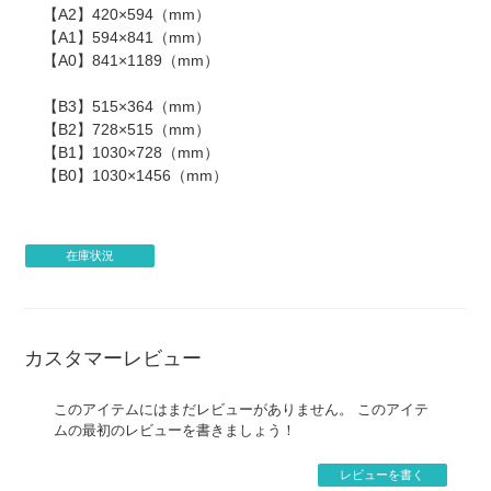
【A2】420×594（mm）
がございます。
【A1】594×841（mm）
・著作権について、権利確認のメールを当店からお送りす
【A0】841×1189（mm）
る場合がございます。
・企業様の案件につきましては、事前に当店までご連絡い
【B3】515×364（mm）
ただけますと製作がスムーズに進みます。
【B2】728×515（mm）
・銀行振り込み後でも、制作のお断り・ご注文キャンセル
【B1】1030×728（mm）
をお願いする場合がございます。
【B0】1030×1456（mm）
・著作権接触により制作をお断りする場合、お客様がご負
担になった銀行振込手数料は原則返金致しません。
・すでにご入金があった場合、銀行振込手数料をのぞいた
金額を返金とさせていただきます。
在庫状況
カスタマーレビュー
このアイテムにはまだレビューがありません。 このアイテ
ムの最初のレビューを書きましょう！
レビューを書く