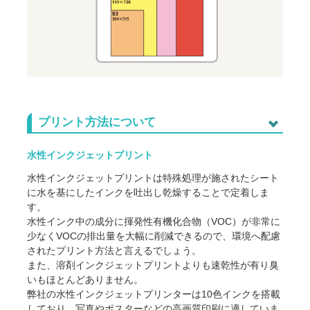
をお願いする場合がございます。
・著作権接触により制作をお断りする場合、お客様がご負
担になった銀行振込手数料は原則返金致しません。
・すでにご入金があった場合、銀行振込手数料をのぞいた
金額を返金とさせていただきます。
プリント方法について
水性インクジェットプリント
水性インクジェットプリントは特殊処理が施されたシート
に水を基にしたインクを吐出し乾燥することで定着しま
す。
水性インク中の成分に揮発性有機化合物（VOC）が非常に
少なくVOCの排出量を大幅に削減できるので、環境へ配慮
されたプリント方法と言えるでしょう。
また、溶剤インクジェットプリントよりも速乾性が有り臭
いもほとんどありません。
弊社の水性インクジェットプリンターは10色インクを搭載
しており、写真やポスターなどの高画質印刷に適していま