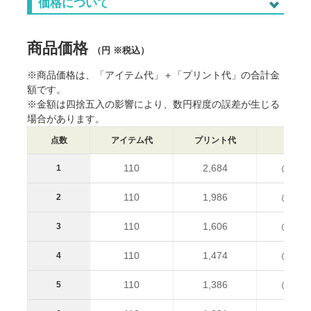
価格について
ご利用に際しての注意点
※商品の地色や印刷の仕組み上、データイメージと実物との色
に差が生じる場合がございます。
商品価格
（円 ※税込）
※サイズ寸法はメーカー提供情報です。差異や個体差がありま
す。
※商品価格は、「アイテム代」＋「プリント代」の合計金
※出荷予定日は、各種条件によって変動します。
※出荷日前倒しのご相談は原則お受けしていません。
額です。
※生産状況や天候、交通事情等で納期が前後することがありま
※金額は四捨五入の影響により、数円程度の誤差が生じる
す。
場合があります。
※ご注文数量が多い場合、納品までお時間を頂く場合がござい
ます。
点数
アイテム代
プリント代
単価
※本ページ記載の内容は予告なく変更することがあります。
110
2,684
@2,79
1
110
1,986
@2,09
2
110
1,606
@1,71
3
110
1,474
@1,58
4
110
1,386
@1,49
5