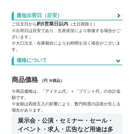
厚手マット紙 B2サイズ
最短出荷日（目安）
半光沢紙 B2サイズ
約5営業日以内
ご注文日から
（土日祝除く）
※出荷日は目安であり、生産状況により前後する場合がご
ざいます。
※大口注文・在庫都合によりお時間を頂く場合がございま
す。
価格について
ご利用に際しての注意点
※商品の地色や印刷の仕組み上、データイメージと実物との色
に差が生じる場合がございます。
商品価格
（円 ※税込）
※サイズ寸法はメーカー提供情報です。差異や個体差がありま
す。
※商品価格は、「アイテム代」＋「プリント代」の合計金
※出荷予定日は、各種条件によって変動します。
※出荷日前倒しのご相談は原則お受けしていません。
額です。
※生産状況や天候、交通事情等で納期が前後することがありま
※金額は四捨五入の影響により、数円程度の誤差が生じる
す。
場合があります。
※ご注文数量が多い場合、納品までお時間を頂く場合がござい
ます。
展示会・公演・セミナー・セール・
※本ページ記載の内容は予告なく変更することがあります。
イベント・求人・広告など用途は多