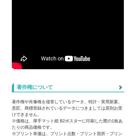
著作権について
著作権や肖像権を侵害しているデータ、特許・実用新案、
意匠、商標登録されているデータにつきましては原則お受
けできません。
また以下につきましては正式な許可を得ていない場合、個
※価格は、厚手マット紙 B2ポスターに印刷した際の1枚あ
人使用や無料配布、1個のみ、などに関わらずお受けでき
たりの商品価格です。
ません。(※明らかに連想できるものも含む)
※プリント単価は、プリント点数・プリント箇所・プリン