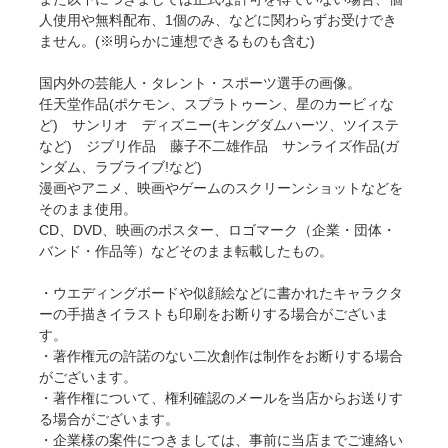
人使用や無料配布、1個のみ、などに関わらずお受けでき
ません。(※明らかに連想できるものも含む)
国内外の芸能人・タレント・スポーツ選手の画像。
任天堂作品(ポケモン、スプラトゥーン、星のカービィな
ど) サンリオ ディズニー(キングダムハーツ、ツイステ
など) ジブリ作品 藤子不二雄作品 サンライズ作品(ガ
ンダム、ラブライブ!など)
漫画やアニメ、映画やゲームのスクリーンショットなどを
そのまま使用。
CD、DVD、映画のポスター、ロゴマーク（企業・団体・
バンド・作品等）などそのまま転載したもの。
・ウエディングボードや似顔絵などに書かれたキャラクタ
ーの手描きイラストも印刷をお断りする場合がございま
す。
・著作権元の許諾のない二次創作は制作をお断りする場合
がございます。
・著作権について、権利確認のメールを当店からお送りす
る場合がございます。
・企業様の案件につきましては、事前に当店までご連絡い