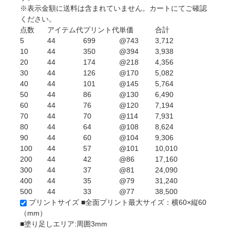
※表示金額に送料は含まれていません。カートにてご確認
ください。
点数
アイテム代
プリント代
単価
合計
5
44
699
@743
3,712
10
44
350
@394
3,938
20
44
174
@218
4,356
30
44
126
@170
5,082
40
44
101
@145
5,764
50
44
86
@130
6,490
60
44
76
@120
7,194
70
44
70
@114
7,931
80
44
64
@108
8,624
90
44
60
@104
9,306
100
44
57
@101
10,010
200
44
42
@86
17,160
300
44
37
@81
24,090
400
44
35
@79
31,240
500
44
33
@77
38,500
プリントサイズ
■全面プリント最大サイズ：横60×縦60
（mm）
■塗り足しエリア:周囲3mm