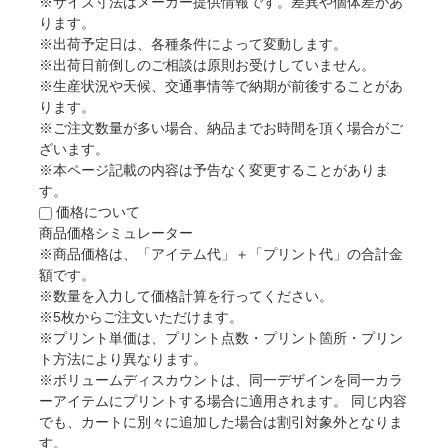
※サイズ寸法はメーカー提供情報です。差異や個体差があ
ります。
※出荷予定日は、各種条件によって変動します。
※出荷日前倒しのご相談は原則お受けしていません。
※生産状況や天候、交通事情等で納期が前後することがあ
ります。
※ご注文数量が多い場合、納品までお時間を頂く場合がご
ざいます。
※本ページ記載の内容は予告なく変更することがありま
す。
価格について
商品価格シミュレーター
※商品価格は、「アイテム代」＋「プリント代」の合計金
額です。
※数量を入力して価格計算を行ってください。
※5枚からご注文いただけます。
※プリント単価は、プリント点数・プリント箇所・プリン
ト方法により異なります。
※ボリュームディスカウントは、同一デザインを同一カラ
ーアイテムにプリントする場合に適用されます。 同じ内容
でも、カートに別々に追加した場合は割引対象外となりま
す。