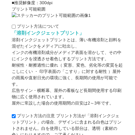
■推奨解像度：300dpi
プリント可能範囲
プリント方法について
「溶剤インクジェットプリント」
溶剤インクジェットプリントとは、薄い有機溶剤と顔料を
混ぜたインクをメディアに吐出し、
インクの有機溶剤成分がメディア表面を溶かして、その中
にインクを浸透させ着色しするプリント方法です。
耐候性・耐擦過性に優れ（ 変形、変色、劣化等の変質を起
こしにくい ・ 印字表面の「こすり」に対する耐性 ）屋外
の雨風や直射日光の環境に強く、長期間の使用が可能で
す。
広告サイン・横断幕、屋外の看板など長期間使用する印刷
物に広く使用されています。
屋外に常設した場合の使用期間の目安は2～3年です。
プリント方法の注意
プリント方法が「溶剤インクジェ
ットプリント」の場合、デザインに含まれる白色はプリン
トされません。白を使用している部分は、透明（素材の
色）になりますので、ご了承ください。