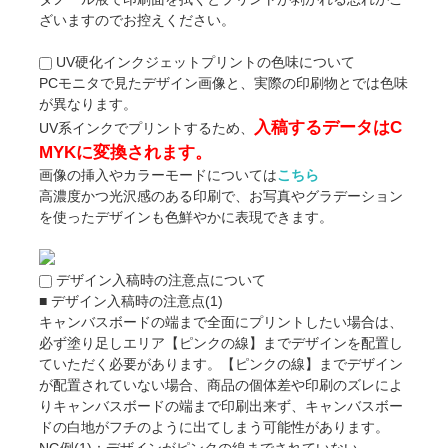
ざいますのでお控えください。
UV硬化インクジェットプリントの色味について
PCモニタで見たデザイン画像と、実際の印刷物とでは色味
が異なります。
入稿するデータはC
UV系インクでプリントするため、
MYKに変換されます。
画像の挿入やカラーモードについては
こちら
高濃度かつ光沢感のある印刷で、お写真やグラデーション
を使ったデザインも色鮮やかに表現できます。
デザイン入稿時の注意点について
■ デザイン入稿時の注意点(1)
キャンバスボードの端まで全面にプリントしたい場合は、
必ず塗り足しエリア【ピンクの線】までデザインを配置し
ていただく必要があります。【ピンクの線】までデザイン
が配置されていない場合、商品の個体差や印刷のズレによ
りキャンバスボードの端まで印刷出来ず、キャンバスボー
ドの白地がフチのように出てしまう可能性があります。