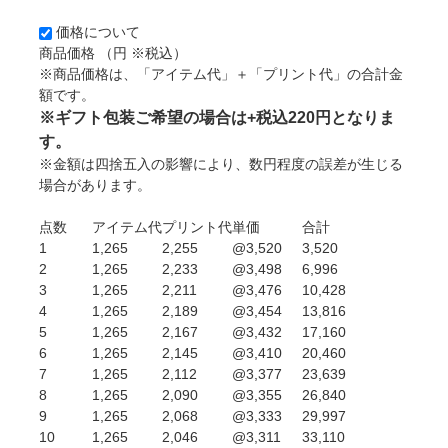
価格について
商品価格
（円 ※税込）
※商品価格は、「アイテム代」＋「プリント代」の合計金
額です。
※ギフト包装ご希望の場合は+税込220円となりま
す。
※金額は四捨五入の影響により、数円程度の誤差が生じる
場合があります。
点数
アイテム代
プリント代
単価
合計
1
1,265
2,255
@3,520
3,520
2
1,265
2,233
@3,498
6,996
3
1,265
2,211
@3,476
10,428
4
1,265
2,189
@3,454
13,816
5
1,265
2,167
@3,432
17,160
6
1,265
2,145
@3,410
20,460
7
1,265
2,112
@3,377
23,639
8
1,265
2,090
@3,355
26,840
9
1,265
2,068
@3,333
29,997
10
1,265
2,046
@3,311
33,110