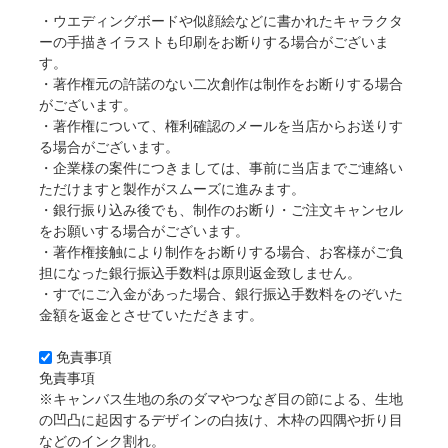
・ウエディングボードや似顔絵などに書かれたキャラクタ
ーの手描きイラストも印刷をお断りする場合がございま
す。
・著作権元の許諾のない二次創作は制作をお断りする場合
がございます。
・著作権について、権利確認のメールを当店からお送りす
る場合がございます。
・企業様の案件につきましては、事前に当店までご連絡い
ただけますと製作がスムーズに進みます。
・銀行振り込み後でも、制作のお断り・ご注文キャンセル
をお願いする場合がございます。
・著作権接触により制作をお断りする場合、お客様がご負
担になった銀行振込手数料は原則返金致しません。
・すでにご入金があった場合、銀行振込手数料をのぞいた
金額を返金とさせていただきます。
免責事項
免責事項
※キャンバス生地の糸のダマやつなぎ目の節による、生地
の凹凸に起因するデザインの白抜け、木枠の四隅や折り目
などのインク割れ。