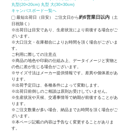
丸型(20×20cm)
丸型 大(30×30cm)
キャンバスボード一覧へ
約6営業日以内
最短出荷日（目安）
ご注文日から
（土
日祝除く）
※出荷日は目安であり、生産状況により前後する場合がご
ざいます。
※大口注文・在庫都合によりお時間を頂く場合がございま
す。
ご利用に際しての注意点
※商品の地色や印刷の仕組み上、データイメージと実物と
の色に差が生じる場合がございます。
※サイズ寸法はメーカー提供情報です。差異や個体差があ
ります。
※出荷予定日は、各種条件によって変動します。
※出荷日前倒しのご相談は原則お受けしていません。
※生産状況や天候、交通事情等で納期が前後することがあ
ります。
※ご注文数量が多い場合、納品までお時間を頂く場合がご
ざいます。
※本ページ記載の内容は予告なく変更することがありま
す。