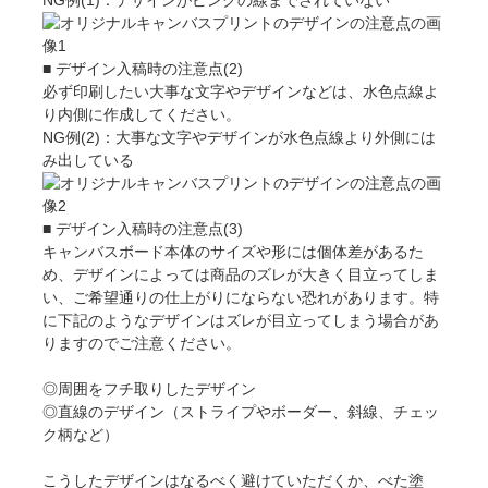
NG例(1)：デザインがピンクの線までされていない
■ デザイン入稿時の注意点(2)
必ず印刷したい大事な文字やデザインなどは、水色点線よ
り内側に作成してください。
NG例(2)：大事な文字やデザインが水色点線より外側には
み出している
■ デザイン入稿時の注意点(3)
キャンバスボード本体のサイズや形には個体差があるた
め、デザインによっては商品のズレが大きく目立ってしま
い、ご希望通りの仕上がりにならない恐れがあります。特
に下記のようなデザインはズレが目立ってしまう場合があ
りますのでご注意ください。
◎周囲をフチ取りしたデザイン
◎直線のデザイン（ストライプやボーダー、斜線、チェッ
ク柄など）
こうしたデザインはなるべく避けていただくか、べた塗