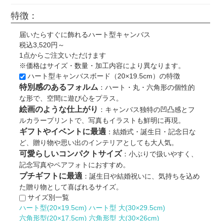
特徴：
届いたらすぐに飾れるハート型キャンバス
税込3,520円～
1点からご注文いただけます
※価格はサイズ・数量・加工内容により異なります。
ハート型キャンバスボード（20×19.5cm）の特徴
特別感のあるフォルム
：ハート・丸・六角形の個性的
な形で、空間に遊び心をプラス。
絵画のような仕上がり
：キャンバス独特の凹凸感とフ
ルカラープリントで、写真もイラストも鮮明に再現。
ギフトやイベントに最適
：結婚式・誕生日・記念日な
ど、贈り物や思い出のインテリアとしても大人気。
可愛らしいコンパクトサイズ
：小ぶりで扱いやすく、
記念写真やペアフォトにおすすめ。
プチギフトに最適
：誕生日や結婚祝いに、気持ちを込め
た贈り物として喜ばれるサイズ。
サイズ別一覧
ハート型(20×19.5cm)
ハート型 大(30×29.5cm)
六角形型(20×17.5cm)
六角形型 大(30×26cm)