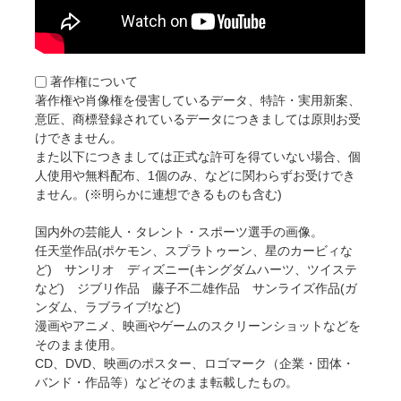
著作権について
著作権や肖像権を侵害しているデータ、特許・実用新案、
意匠、商標登録されているデータにつきましては原則お受
けできません。
また以下につきましては正式な許可を得ていない場合、個
人使用や無料配布、1個のみ、などに関わらずお受けでき
ません。(※明らかに連想できるものも含む)
国内外の芸能人・タレント・スポーツ選手の画像。
任天堂作品(ポケモン、スプラトゥーン、星のカービィな
ど) サンリオ ディズニー(キングダムハーツ、ツイステ
など) ジブリ作品 藤子不二雄作品 サンライズ作品(ガ
ンダム、ラブライブ!など)
漫画やアニメ、映画やゲームのスクリーンショットなどを
そのまま使用。
CD、DVD、映画のポスター、ロゴマーク（企業・団体・
バンド・作品等）などそのまま転載したもの。