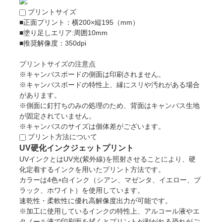
プリントサイズ
■正面プリント：横200×縦195（mm）
■塗り足しエリア:周囲10mm
■推奨解像度：350dpi
プリントサイズの注意点
※キャンバスボードの側面は印刷されません。
※キャンバスボードの特性上、縁にスリや汚れがある場合
があります。
※側面に釘打ちのみの処理のため、背面はキャンバス生地
が固定されていません。
※キャンバスのサイズは個体差がございます。
プリント方法について
UV硬化インクジェットプリント
UVインクとはUV光(紫外線)を照射させることにより、硬
化定着するインクを用いたプリント方法です。
カラーは4色+白インク（シアン、マゼンタ、イエロー、ブ
ラック、ホワイト）を使用しています。
速乾性・柔軟性に優れ高解像度出力が可能です。
※加工に使用しているインクの特性上、アルコール液やエ
タノール液で印刷面を拭くとプリントが剥がれる恐れがご