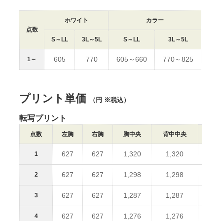
ホワイト
カラー
点数
S～LL
3L～5L
S～LL
3L～5L
605
770
605～660
770～825
1～
プリント単価
（円 ※税込）
転写プリント
点数
左胸
右胸
胸中央
背中中央
えり
627
627
1,320
1,320
62
1
627
627
1,298
1,298
62
2
627
627
1,287
1,287
62
3
627
627
1,276
1,276
62
4