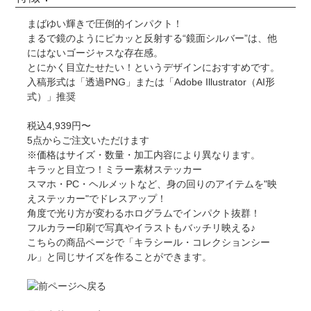
まばゆい輝きで圧倒的インパクト！
まるで鏡のようにピカッと反射する“鏡面シルバー”は、他
にはないゴージャスな存在感。
とにかく目立たせたい！というデザインにおすすめです。
入稿形式は「透過PNG」または「Adobe Illustrator（AI形
式）」推奨
税込4,939円〜
5点からご注文いただけます
※価格はサイズ・数量・加工内容により異なります。
キラッと目立つ！ミラー素材ステッカー
スマホ・PC・ヘルメットなど、身の回りのアイテムを"映
えステッカー"でドレスアップ！
角度で光り方が変わるホログラムでインパクト抜群！
フルカラー印刷で写真やイラストもバッチリ映える♪
こちらの商品ページで「キラシール・コレクションシー
ル」と同じサイズを作ることができます。