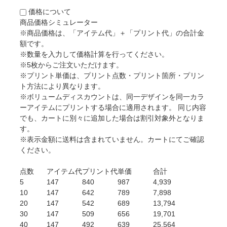
価格について
商品価格シミュレーター
※商品価格は、「アイテム代」＋「プリント代」の合計金
額です。
※数量を入力して価格計算を行ってください。
※5枚からご注文いただけます。
※プリント単価は、プリント点数・プリント箇所・プリン
ト方法により異なります。
※ボリュームディスカウントは、同一デザインを同一カラ
ーアイテムにプリントする場合に適用されます。 同じ内容
でも、カートに別々に追加した場合は割引対象外となりま
す。
※表示金額に送料は含まれていません。カートにてご確認
ください。
点数
アイテム代
プリント代
単価
合計
5
147
840
987
4,939
10
147
642
789
7,898
20
147
542
689
13,794
30
147
509
656
19,701
40
147
492
639
25,564