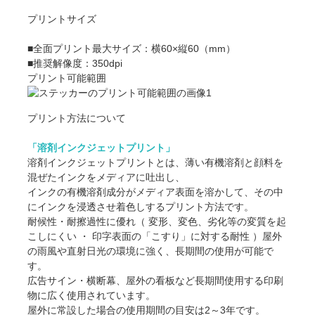
プリントサイズ
■全面プリント最大サイズ：横60×縦60（mm）
■推奨解像度：350dpi
プリント可能範囲
プリント方法について
「溶剤インクジェットプリント」
溶剤インクジェットプリントとは、薄い有機溶剤と顔料を
混ぜたインクをメディアに吐出し、
インクの有機溶剤成分がメディア表面を溶かして、その中
にインクを浸透させ着色しするプリント方法です。
耐候性・耐擦過性に優れ（ 変形、変色、劣化等の変質を起
こしにくい ・ 印字表面の「こすり」に対する耐性 ）屋外
の雨風や直射日光の環境に強く、長期間の使用が可能で
す。
広告サイン・横断幕、屋外の看板など長期間使用する印刷
物に広く使用されています。
屋外に常設した場合の使用期間の目安は2～3年です。