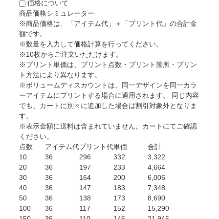
価格について
商品価格シミュレーター
※商品価格は、「アイテム代」＋「プリント代」の合計金
額です。
※数量を入力して価格計算を行ってください。
※10枚からご注文いただけます。
※プリント単価は、プリント点数・プリント箇所・プリン
ト方法により異なります。
※ボリュームディスカウントは、同一デザインを同一カラ
ーアイテムにプリントする場合に適用されます。 同じ内容
でも、カートに別々に追加した場合は割引対象外となりま
す。
※表示金額に送料は含まれていません。カートにてご確認
ください。
点数
アイテム代
プリント代
単価
合計
10
36
296
332
3,322
20
36
197
233
4,664
30
36
164
200
6,006
40
36
147
183
7,348
50
36
138
173
8,690
100
36
117
152
15,290
150
36
110
146
21,945