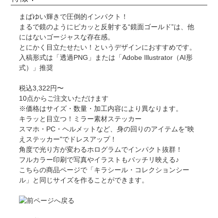
まばゆい輝きで圧倒的インパクト！
まるで鏡のようにピカッと反射する“鏡面ゴールド”は、他
にはないゴージャスな存在感。
とにかく目立たせたい！というデザインにおすすめです。
入稿形式は「透過PNG」または「Adobe Illustrator（AI形
式）」推奨
税込3,322円〜
10点からご注文いただけます
※価格はサイズ・数量・加工内容により異なります。
キラッと目立つ！ミラー素材ステッカー
スマホ・PC・ヘルメットなど、身の回りのアイテムを"映
えステッカー"でドレスアップ！
角度で光り方が変わるホログラムでインパクト抜群！
フルカラー印刷で写真やイラストもバッチリ映える♪
こちらの商品ページで「キラシール・コレクションシー
ル」と同じサイズを作ることができます。