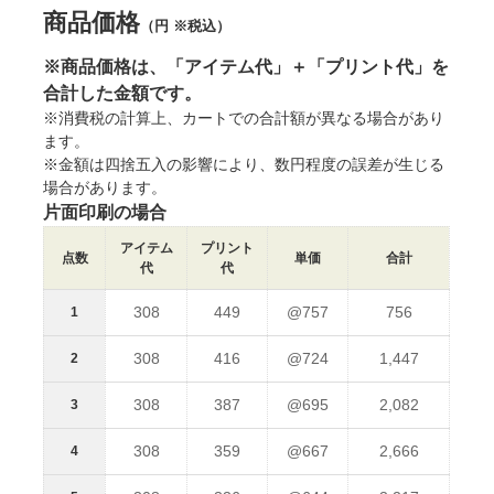
商品価格
（円 ※税込）
※商品価格は、「アイテム代」＋「プリント代」を
合計した金額です。
※消費税の計算上、カートでの合計額が異なる場合があり
ます。
※金額は四捨五入の影響により、数円程度の誤差が生じる
場合があります。
片面印刷の場合
アイテム
プリント
点数
単価
合計
代
代
308
449
@757
756
1
308
416
@724
1,447
2
308
387
@695
2,082
3
308
359
@667
2,666
4