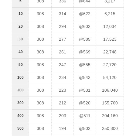
308
336
@644
3,217
5
308
314
@622
6,215
10
308
294
@602
12,034
20
308
277
@585
17,523
30
308
261
@569
22,748
40
308
247
@555
27,720
50
308
234
@542
54,120
100
308
223
@531
106,040
200
308
212
@520
155,760
300
308
203
@511
204,160
400
308
194
@502
250,800
500