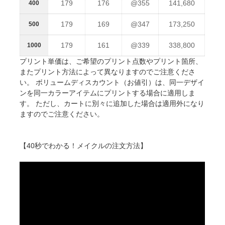
179
176
@355
141,680
400
179
169
@347
173,250
500
179
161
@339
338,800
1000
プリント単価は、ご希望のプリント点数やプリント箇所、
またプリント方法によって異なりますのでご注意くださ
い。 ボリュームディスカウント（お値引）は、同一デザイ
ンを同一カラーアイテムにプリントする場合に適用しま
す。 ただし、カートに別々に追加した場合は適用外になり
ますのでご注意ください。
【40秒でわかる！メイクルの注文方法】