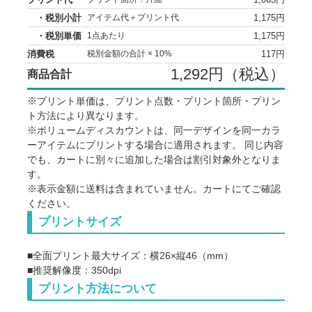
・税別小計
1,175円
アイテム代＋プリント代
・税別単価
1,175円
1点あたり
消費税
117円
税別金額の合計 × 10%
1,292円（税込）
商品合計
※プリント単価は、プリント点数・プリント箇所・プリン
ト方法により異なります。
※ボリュームディスカウントは、同一デザインを同一カラ
ーアイテムにプリントする場合に適用されます。 同じ内容
でも、カートに別々に追加した場合は割引対象外となりま
す。
※表示金額に送料は含まれていません。カートにてご確認
ください。
※オプション追加料金：・ナスカン +22円（税込／1個あ
プリントサイズ
たり）
・カラーボールチェーン +11円（税込／1個あたり）
■全面プリント最大サイズ：横26×縦46（mm）
点数
アイテム代
プリント代
単価
■推奨解像度：350dpi
プリント方法について
121
1,172
@1,29
1