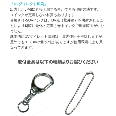
「UVダイレクト印刷」
121
1,007
@1,12
2
出力したい物に直接印刷する事ができる印刷方法です。
（インクが定着しない材質もあります）
121
866
@98
3
使用されるUVインクは、UV光（紫外線）を照射させるこ
とにより瞬時に硬化・定着させるインクで乾燥時間がいり
121
746
@86
4
ません。
基本的にUVダイレクト印刷は、屋内使用を推奨しますが、
121
645
@76
5
屋外でも１～3年の耐久性がありますが使用環境により異
なってきます。
121
558
@67
6
121
484
@60
7
121
422
@54
8
121
369
@49
9
121
324
@44
10
121
285
@40
15
121
252
@37
20