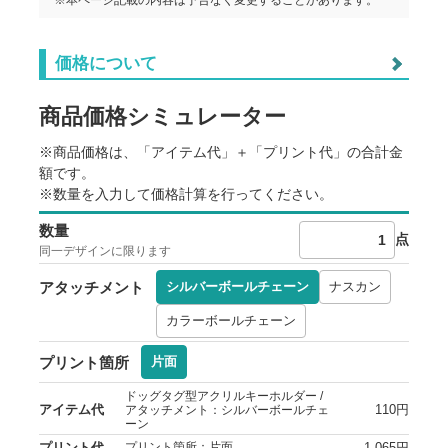
※本ページ記載の内容は予告なく変更することがあります。
価格について
商品価格シミュレーター
※商品価格は、「アイテム代」＋「プリント代」の合計金
額です。
※数量を入力して価格計算を行ってください。
数量
点
同一デザインに限ります
アタッチメント
シルバーボールチェーン
ナスカン
カラーボールチェーン
プリント箇所
片面
ドッグタグ型アクリルキーホルダー /
アイテム代
110円
アタッチメント：シルバーボールチェ
ーン
プリント代
1,065円
プリント箇所：片面