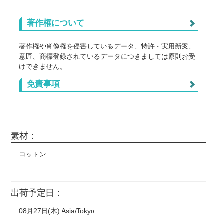
著作権について
著作権や肖像権を侵害しているデータ、特許・実用新案、
意匠、商標登録されているデータにつきましては原則お受
けできません。
また以下につきましては正式な許可を得ていない場合、個
免責事項
人使用や無料配布、1個のみ、などに関わらずお受けでき
ません。(※明らかに連想できるものも含む)
国内外の芸能人・タレント・スポーツ選手の画像。
免責事項
任天堂作品(ポケモン、スプラトゥーン、星のカービィな
※色味のイメージ違い（特にパステルカラーなどの淡い色彩・
素材：
ど) サンリオ ディズニー(キングダムハーツ、ツイステ
解像度不足によるジャギー（ガタツキ）など）
など) ジブリ作品 藤子不二雄作品 サンライズ作品(ガ
※直射日光に長時間当たる屋内・屋外での使用による劣化。
コットン
ンダム、ラブライブ!など)
※輸送途中や納品後の環境変化（温度・湿度など）に起因する
本体の歪み。
漫画やアニメ、映画やゲームのスクリーンショットなどを
※印刷データが著作権や肖像権など第三者の知的財産等を侵害
そのまま使用。
した場合の一切の責任。
CD、DVD、映画のポスター、ロゴマーク（企業・団体・
出荷予定日：
バンド・作品等）などそのまま転載したもの。
08月27日(木) Asia/Tokyo