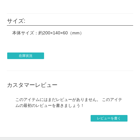
・ウエディングボードや似顔絵などに書かれたキャラクタ
ーの手描きイラストも印刷をお断りする場合がございま
す。
サイズ:
・著作権元の許諾のない二次創作は制作をお断りする場合
がございます。
本体サイズ：約200×140×60（mm）
・著作権について、権利確認のメールを当店からお送りす
る場合がございます。
・企業様の案件につきましては、事前に当店までご連絡い
ただけますと製作がスムーズに進みます。
在庫状況
・銀行振り込み後でも、制作のお断り・ご注文キャンセル
をお願いする場合がございます。
・著作権接触により制作をお断りする場合、お客様がご負
担になった銀行振込手数料は原則返金致しません。
カスタマーレビュー
・すでにご入金があった場合、銀行振込手数料をのぞいた
金額を返金とさせていただきます。
このアイテムにはまだレビューがありません。 このアイテ
ムの最初のレビューを書きましょう！
レビューを書く