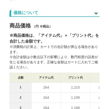
価格について
ご利用に際しての注意点
※商品の地色や印刷の仕組み上、データイメージと実物との色
商品価格
に差が生じる場合がございます。
（円 ※税込）
※サイズ寸法はメーカー提供情報です。差異や個体差がありま
す。
※商品価格は、「アイテム代」＋「プリント代」を
※出荷予定日は、各種条件によって変動します。
合計した金額です。
※出荷日前倒しのご相談は原則お受けしていません。
※消費税の計算上、カートでの合計額が異なる場合があり
※生産状況や天候、交通事情等で納期が前後することがありま
す。
ます。
※ご注文数量が多い場合、納品までお時間を頂く場合がござい
※合計金額は小数点以下の影響により、数円程度の誤差が
ます。
生じる場合があります。正確な金額はカートに入れてご確
※本ページ記載の内容は予告なく変更することがあります。
認ください。
点数
アイテム代
プリント代
単価
264
1,210
@1,47
1
264
1,199
@1,46
2
264
1,188
@1,45
3