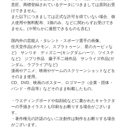
意匠、商標登録されているデータにつきましては原則お受
けできません。
また以下につきましては正式な許可を得ていない場合、個
人使用や無料配布、1個のみ、などに関わらずお受けでき
ません。(※明らかに連想できるものも含む)
国内外の芸能人・タレント・スポーツ選手の画像。
任天堂作品(ポケモン、スプラトゥーン、星のカービィな
ど) サンリオ ディズニー(キングダムハーツ、ツイステ
など) ジブリ作品 藤子不二雄作品 サンライズ作品(ガ
ンダム、ラブライブ!など)
漫画やアニメ、映画やゲームのスクリーンショットなどを
そのまま使用。
CD、DVD、映画のポスター、ロゴマーク（企業・団体・
バンド・作品等）などそのまま転載したもの。
・ウエディングボードや似顔絵などに書かれたキャラクタ
ーの手描きイラストも印刷をお断りする場合がございま
す。
・著作権元の許諾のない二次創作は制作をお断りする場合
がございます。