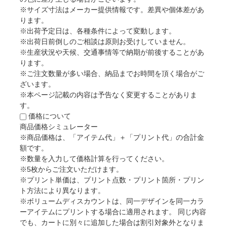
※サイズ寸法はメーカー提供情報です。差異や個体差があ
ります。
※出荷予定日は、各種条件によって変動します。
※出荷日前倒しのご相談は原則お受けしていません。
※生産状況や天候、交通事情等で納期が前後することがあ
ります。
※ご注文数量が多い場合、納品までお時間を頂く場合がご
ざいます。
※本ページ記載の内容は予告なく変更することがありま
す。
価格について
商品価格シミュレーター
※商品価格は、「アイテム代」＋「プリント代」の合計金
額です。
※数量を入力して価格計算を行ってください。
※5枚からご注文いただけます。
※プリント単価は、プリント点数・プリント箇所・プリン
ト方法により異なります。
※ボリュームディスカウントは、同一デザインを同一カラ
ーアイテムにプリントする場合に適用されます。 同じ内容
でも、カートに別々に追加した場合は割引対象外となりま