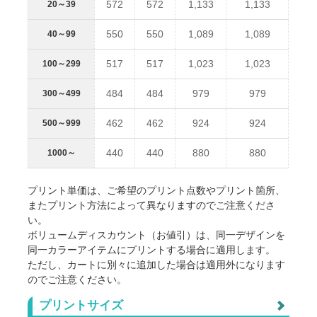
572
572
1,133
1,133
20～39
550
550
1,089
1,089
40～99
517
517
1,023
1,023
100～299
484
484
979
979
300～499
462
462
924
924
500～999
440
440
880
880
1000～
プリント単価は、ご希望のプリント点数やプリント箇所、
またプリント方法によって異なりますのでご注意くださ
い。
ボリュームディスカウント（お値引）は、同一デザインを
同一カラーアイテムにプリントする場合に適用します。
ただし、カートに別々に追加した場合は適用外になります
のでご注意ください。
商品価格シミュレーター
プリントサイズ