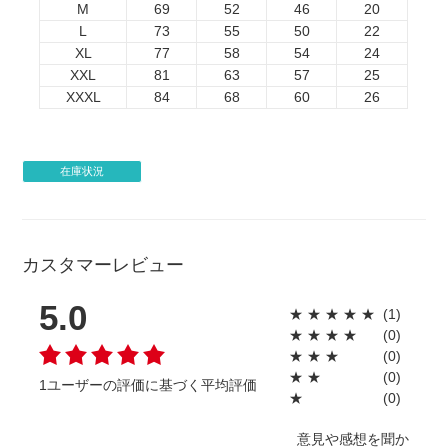
M
69
52
46
20
がございます。
・著作権について、権利確認のメールを当店からお送りす
L
73
55
50
22
る場合がございます。
XL
77
58
54
24
・企業様の案件につきましては、事前に当店までご連絡い
XXL
81
63
57
25
ただけますと製作がスムーズに進みます。
XXXL
84
68
60
26
・銀行振り込み後でも、制作のお断り・ご注文キャンセル
をお願いする場合がございます。
・著作権抵触により制作をお断りする場合、お客様がご負
在庫状況
担になった銀行振込手数料は原則返金致しません。
・すでにご入金があった場合、銀行振込手数料をのぞいた
金額を返金とさせていただきます。
カスタマーレビュー
5.0
★
★
★
★
★
(1)
★
★
★
★
(0)
★
★
★
(0)
★
★
(0)
1ユーザーの評価に基づく平均評価
★
(0)
意見や感想を聞か