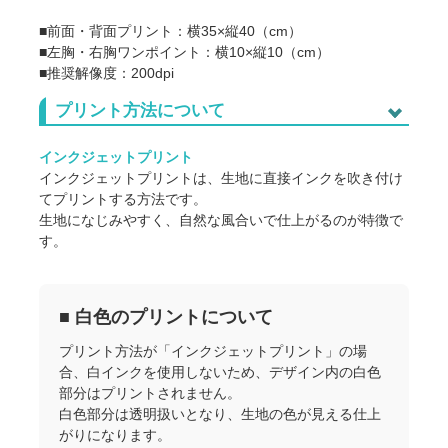
※商品価格は、「アイテム代」＋「プリント代」の合計金
額です。
■前面・背面プリント：横35×縦40（cm）
※数量を入力して価格計算を行ってください。
■左胸・右胸ワンポイント：横10×縦10（cm）
■推奨解像度：200dpi
数量
枚
プリント方法について
同一カラー・サイズ・デザインに限り
ます
プリント可能範囲
インクジェットプリント
カラー
ホワイト
カラー
インクジェットプリントは、生地に直接インクを吹き付け
てプリントする方法です。
サイズ
S～XL
XXL
XXXL
生地になじみやすく、自然な風合いで仕上がるのが特徴で
す。
プリント箇所
胸中央
左胸
右胸
背中中央
ハイクオリティTシャツ / カラー：ホ
アイテム代
650円
ワイト / サイズ：S～XL
■ 白色のプリントについて
プリント代
1,140円
プリント箇所：胸中央
・税別小計
1,790円
アイテム代＋プリント代
プリント方法が「インクジェットプリント」の場
・税別単価
1,790円
1枚あたり
合、白インクを使用しないため、デザイン内の白色
部分はプリントされません。
消費税
179円
税別金額の合計 × 10%
白色部分は透明扱いとなり、生地の色が見える仕上
1,969円（税込）
商品合計
がりになります。