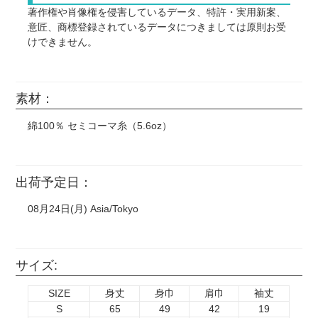
著作権や肖像権を侵害しているデータ、特許・実用新案、
意匠、商標登録されているデータにつきましては原則お受
けできません。
また以下につきましては正式な許可を得ていない場合、個
人使用や無料配布、1個のみ、などに関わらずお受けでき
ません。(※明らかに連想できるものも含む)
素材：
国内外の芸能人・タレント・スポーツ選手の画像。
綿100％ セミコーマ糸（5.6oz）
任天堂作品(ポケモン、スプラトゥーン、星のカービィな
ど) サンリオ ディズニー(キングダムハーツ、ツイステ
など) ジブリ作品 藤子不二雄作品 サンライズ作品(ガ
ンダム、ラブライブ!など)
出荷予定日：
漫画やアニメ、映画やゲームのスクリーンショットなどを
そのまま使用。
08月24日(月) Asia/Tokyo
CD、DVD、映画のポスター、ロゴマーク（企業・団体・
バンド・作品等）などそのまま転載したもの。
サイズ:
・ウエディングボードや似顔絵などに書かれたキャラクタ
ーの手描きイラストも印刷をお断りする場合がございま
SIZE
身丈
身巾
肩巾
袖丈
す。
S
65
49
42
19
・著作権元の許諾のない二次創作は制作をお断りする場合