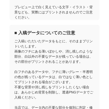
※プリント単価は、プリント点数・プリント箇所・プリン
プレビュー上で白く見えている文字・イラスト・背
ト方法により異なります。
景なども、実際にはプリントされませんのでご注意
※ボリュームディスカウントは、同一デザインを同一カラ
ください。
ーアイテムにプリントする場合に適用されます。 同じ内容
でも、カートに別々に追加した場合は割引対象外となりま
す。
■ 入稿データについてのご注意
※表示金額に送料は含まれていません。カートにてご確認
ください。
ご入稿いただいたデータをもとに、そのままプリン
トいたします。
画像のフチにある薄いぼかしや、消し残しのような
部分、白以外の不要なデータが残っている場合は、
その部分がプリントされることがあります。
白フチのあるデータや、フチに薄いグレー・半透明
の色が残っているデータは、白ではなく薄い色とし
てプリントされる場合がございます。
不要な背景や消し残しをプリントしたくない場合
は、あらかじめ背景を削除し、透過PNGデータでご
入稿ください。
当店では、データ内の不要な部分を個別に判定・修