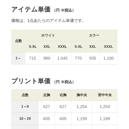
※サイズ寸法はメーカー提供情報です。差異や個体差がありま
す。
5001-02キッズ ライトカラー
アイテム単価
（円 ※税込）
※出荷予定日は、各種条件によって変動します。
※出荷日前倒しのご相談は原則お受けしていません。
価格は、1点あたりのアイテム単価です。
※生産状況や天候、交通事情等で納期が前後することがありま
5001-02キッズ カラー
す。
※ご注文数量が多い場合、納品までお時間を頂く場合がござい
ホワイト
カラー
ます。
点数
5001-02ベビー ライトカラー
※本ページ記載の内容は予告なく変更することがあります。
S-XL
XXL
XXXL
S-XL
XXL
XXXL
715
880
1,045
770
935
1,100
1～
5001-02ベビー カラー
5001-01 DTF転写プリント
プリント単価
（円 ※税込）
点数
左胸
右胸
胸中央
背中中央
627
627
1,254
1,254
1～9
605
605
1,199
1,199
10～19