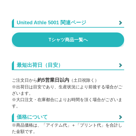
United Athle 5001 関連ページ
5001-01特急プリント ホワイト
Tシャツ商品一覧へ
5001-01特急プリント ブラック
最短出荷日（目安）
5001-01ライトカラー インクジェット
約5営業日以内
ご注文日から
（土日祝除く）
※出荷日は目安であり、生産状況により前後する場合がご
5001-01カラー ホワイトインクジェット
ざいます。
※大口注文・在庫都合によりお時間を頂く場合がございま
す。
5001-03レディース ライトカラー
価格について
ご利用に際しての注意点
※商品価格は、「アイテム代」＋「プリント代」を合計し
5001-03レディース カラー
※商品の地色や印刷の仕組み上、データイメージと実物との色
た金額です。
に差が生じる場合がございます。