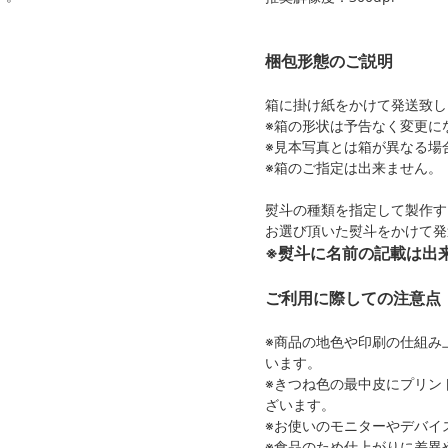
梱包形態のご説明
箱に掛け紙をかけて発送致し
※箱の形状は予告なく変更に
※見本写真とは箱が異なる場
※箱のご指定は出来ません。
熨斗の種類を指定して製作す
お選び頂いた熨斗をかけて発
※熨斗に名前の記載は出
ご利用に際しての注意点
※商品の地色や印刷の仕組み
います。
※きつね色の最中皮にプリン
ざいます。
※お使いのモニターやデバイ
※食品のため仕上がりに差異