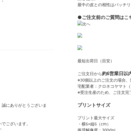
最中の皮との相性はバッチリ
●ご注文前のご質問はこ
最短出荷日（目安）
約6営業日以
ご注文日から
※30個以上のご注文の場合
宅配業者：クロネコヤマト（1
※受注生産のため、ご注文完
プリントサイズ
、誠にありがとうございま
プリント最大サイズ
いでございます。
・横6×縦6（cm）
す。
推奨解像度：300dpi