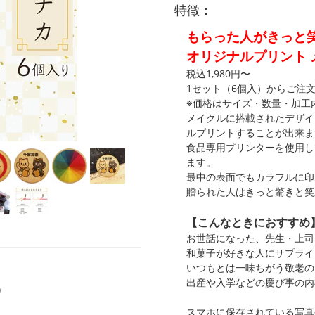
特徴：
もらった人がきっと笑
オリジナルプリント 
税込1,980円〜
1セット（6個入）からご注
※価格はサイズ・数量・加工
メイクルに搭載されたデザイ
ルプリントすることが出来ま
食品専用プリンターを使用し
ます。
最中の表面でもカラフルに印
贈られた人はきっと驚きと笑
【こんなときにおすすめ
お世話になった、先生・上司
和菓子が好きな人にサプライ
いつもとは一味ちがう敬老の
出産や入学などの慶び事の内
)
)
スマホに保存されている写真