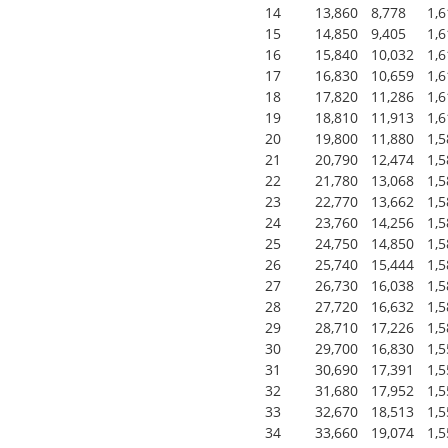
14
13,860
8,778
1,
15
14,850
9,405
1,
16
15,840
10,032
1,
17
16,830
10,659
1,
18
17,820
11,286
1,
19
18,810
11,913
1,
20
19,800
11,880
1,
21
20,790
12,474
1,
22
21,780
13,068
1,
23
22,770
13,662
1,
24
23,760
14,256
1,
25
24,750
14,850
1,
26
25,740
15,444
1,
27
26,730
16,038
1,
28
27,720
16,632
1,
29
28,710
17,226
1,
30
29,700
16,830
1,
31
30,690
17,391
1,
32
31,680
17,952
1,
33
32,670
18,513
1,
34
33,660
19,074
1,