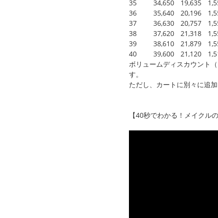
35
34,650
19,635
1,
36
35,640
20,196
1,
37
36,630
20,757
1,
38
37,620
21,318
1,
39
38,610
21,879
1,
40
39,600
21,120
1,
ボリュームディスカウント（
す。
ただし、カートに別々に追加
【40秒でわかる！メイクル