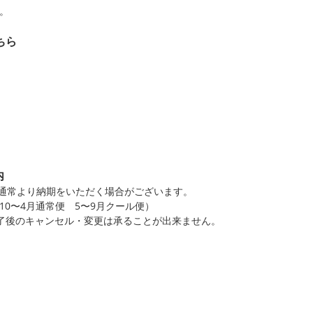
。
ちら
内
、通常より納期をいただく場合がございます。
0〜4月通常便 5〜9月クール便）
了後のキャンセル・変更は承ることが出来ません。