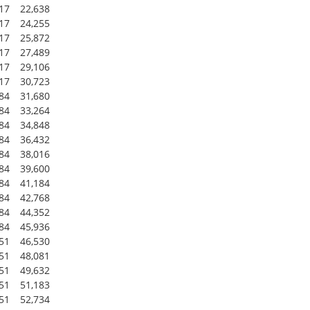
617
22,638
617
24,255
617
25,872
617
27,489
617
29,106
617
30,723
584
31,680
584
33,264
584
34,848
584
36,432
584
38,016
584
39,600
584
41,184
584
42,768
584
44,352
584
45,936
551
46,530
551
48,081
551
49,632
551
51,183
551
52,734