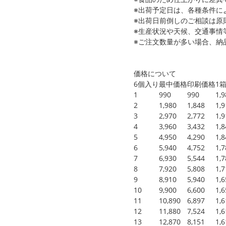
※出荷予定日は、各種条件に
※出荷日前倒しのご相談は原
※生産状況や天候、交通事情
※ご注文数量が多い場合、納
価格について
6個入り
最中価格
印刷価格
1
1
990
990
1,
2
1,980
1,848
1,
3
2,970
2,772
1,
4
3,960
3,432
1,
5
4,950
4,290
1,
6
5,940
4,752
1,
7
6,930
5,544
1,
8
7,920
5,808
1,
9
8,910
5,940
1,
10
9,900
6,600
1,
11
10,890
6,897
1,
12
11,880
7,524
1,
13
12,870
8,151
1,