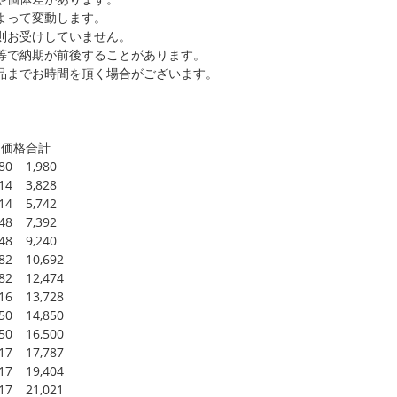
よって変動します。
則お受けしていません。
等で納期が前後することがあります。
品までお時間を頂く場合がございます。
箱価格
合計
980
1,980
914
3,828
914
5,742
848
7,392
848
9,240
782
10,692
782
12,474
716
13,728
650
14,850
650
16,500
617
17,787
617
19,404
617
21,021