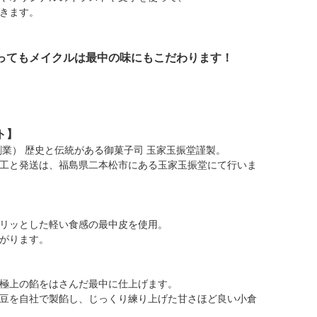
きます。
ってもメイクルは最中の味にもこだわります！
ト】
創業） 歴史と伝統がある御菓子司 玉家玉振堂謹製。
工と発送は、福島県二本松市にある玉家玉振堂にて行いま
リッとした軽い食感の最中皮を使用。
がります。
極上の餡をはさんだ最中に仕上げます。
豆を自社で製餡し、じっくり練り上げた甘さほど良い小倉