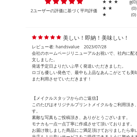
★
★
★
(0)
意
★
★
(0)
2ユーザーの評価に基づく平均評価
★
(0)
美しい！即納！美味しい！
レビュー者: handsvalue
2023/07/28
会社のホームページリニューアルお祝いで、社内に配
文しました。
発送予定日よりだいぶ早く発送いただきました。
ロゴも優しい発色で、最中も上品なあんこがとても美
また利用させていただきます！
【メイクルスタッフからのご返信】
このたびはオリジナルプリントメイクルをご利用頂き
す。
素敵な写真もご投稿頂き、ありがとうございます。
モナカも一点一点丁寧に作成させて頂いております。
お届け致しました商品にご満足頂けておりましたら幸
当店もより良いサービスをご提供できるように努めま