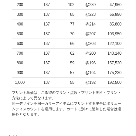
200
137
102
@239
47,960
300
137
85
@223
66,990
400
137
77
@214
85,800
500
137
70
@207
103,950
600
137
66
@203
122,100
700
137
62
@200
140,140
800
137
59
@196
157,520
900
137
57
@194
175,230
1,000
137
55
@192
192,500
プリント単価は、ご希望のプリント点数・プリント箇所・プリント
方法によって異なります。
同一デザインを同一カラーアイテムにプリントする場合にボリュー
ムディスカウントを適用します。カートに別々に追加した場合は適
用外となります。