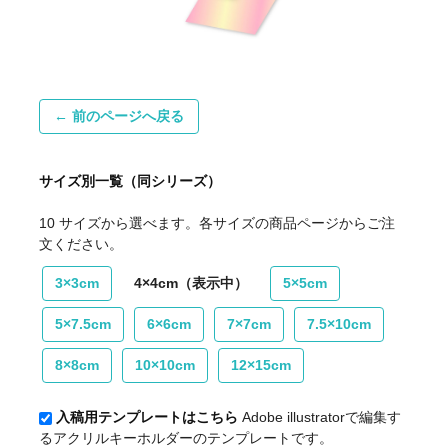
← 前のページへ戻る
サイズ別一覧（同シリーズ）
10 サイズから選べます。各サイズの商品ページからご注
文ください。
3×3cm
4×4cm（表示中）
5×5cm
5×7.5cm
6×6cm
7×7cm
7.5×10cm
8×8cm
10×10cm
12×15cm
入稿用テンプレートはこちら
Adobe illustratorで編集す
るアクリルキーホルダーのテンプレートです。