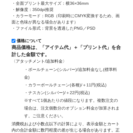
・全面プリント最大サイズ：横36×36mm
・解像度：350dpi推奨
・カラーモード：RGB（印刷時にCMYK変換するため、画
面と色味が異なる場合があります）
・ファイル形式：背景を透過したPNG／PSD
価格について
商品価格は、「アイテム代」＋「プリント代」を合
計した金額です。
〈アタッチメント/追加料金〉
・ボールチェーン(シルバー)/追加料金なし(標準料
金)
・カラーボールチェーン(各種)/＋11円(税込)
・ナスカン(シルバー)/＋22円(税込)
※すべて1個あたりの値段になります。複数注文の
場合は、注文個数分のオプション料金が加算されま
す。ご注意ください。
消費税および小数点以下の計算により、表示金額とカート
内の合計金額に数円程度の差が生じる場合があります。正