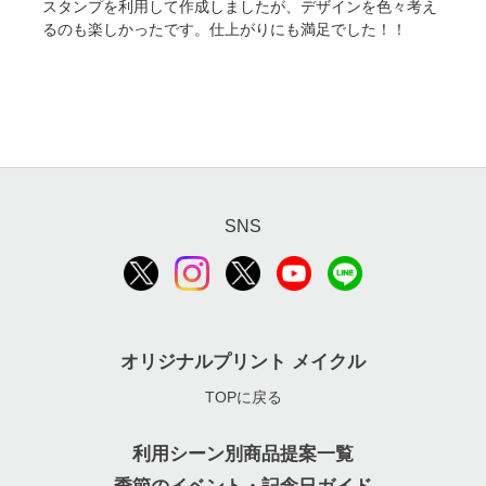
■ デザイン入稿時の注意点(4)
スタンプを利用して作成しましたが、デザインを色々考え
るのも楽しかったです。仕上がりにも満足でした！！
1~3のチェックポイントを確認しデザインをご入稿
くださいませ。
■ プリント方法の注意点 5
※当店では、商品品質不備や加工不備などの弊社
の理由ではなく、デザインや印刷位置がイメージ
ソフトタッチブランケットは、フリース素材で毛
と異なるなどお客様のご都合によるキャンセルや
足が長いため、毛先の奥まで印刷できません。濃
返品・交換はお受けできませんので、予めご了承
色の場合、繊維の向きによって素材の色（白）が
ください。
見えます。予めご了承ください。
OK例：下記の3点に気を付けながらデザインをお願
（例）ソフトタッチブランケットを毛羽立たせた場
SNS
いいたします
合
オリジナルプリント メイクル
TOPに戻る
■ プリント方法の注意点 6
利用シーン別商品提案一覧
以下のような場合は、許容範囲として出荷させて