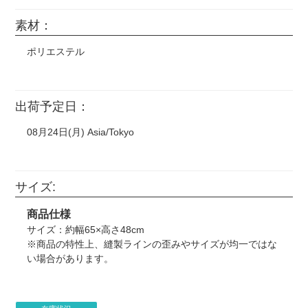
実際の仕上がりの発色や色味が変わりますのでご
必ず印刷したい大事な文字やデザインなどは、水
ません。(※明らかに連想できるものも含む)
素材：
注意ください。
色点線より内側に作成してください。
国内外の芸能人・タレント・スポーツ選手の画像。
（例）仕上がりは生地になじんだ落ち着いた色にな
NG例(2)：大事な文字やデザインが水色点線より外
ポリエステル
任天堂作品(ポケモン、スプラトゥーン、星のカービィな
ります。（※画像はソフトタッチです）
側にはみ出している
ど) サンリオ ディズニー(キングダムハーツ、ツイステ
など) ジブリ作品 藤子不二雄作品 サンライズ作品(ガ
ンダム、ラブライブ!など)
出荷予定日：
漫画やアニメ、映画やゲームのスクリーンショットなどを
そのまま使用。
08月24日(月) Asia/Tokyo
CD、DVD、映画のポスター、ロゴマーク（企業・団体・
バンド・作品等）などそのまま転載したもの。
サイズ:
・似顔絵などに書かれたキャラクターの手描きイラストも
印刷をお断りする場合がございます。
■ プリント方法の注意点 3
商品仕様
・著作権元の許諾のない二次創作は制作をお断りする場合
■ デザイン入稿時の注意点(3)
毛足や凹凸のある布素材への印刷となりますの
サイズ：約幅65×高さ48cm
がございます。
で、小さな文字・線・デザインは見えにくくなる
※商品の特性上、縫製ラインの歪みやサイズが均一ではな
・著作権について、権利確認のメールを当店からお送りす
ブランケット本体のサイズや形には個体差がある
可能性があります。
い場合があります。
る場合がございます。
ため、デザインによっては商品のズレが大きく目
・銀行振り込み後でも、制作のお断り・ご注文キャンセル
立ってしまい、ご希望通りの仕上がりにならない
（例）細い線や10pt以下の文字は出来るだけ避けて
をお願いする場合がございます。
恐れがあります。特に下記のようなデザインはズ
下さい。（※画像はソフトタッチです）
・著作権接触により制作をお断りする場合、お客様がご負
レが目立ってしまう場合がありますのでご注意く