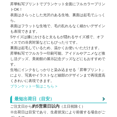
昇華転写プリントでブランケット全面にフルカラープリン
トOK！
表面はさらっとした光沢のある生地、裏面は起毛でふっく
ら。
表面はフラットな生地で、毛の乱れもなく細かいデザイン
も表現できます。
Sサイズは膝にかけると太ももが隠れるサイズ感で、オフ
ィスでの冷房対策などにもぴったりです。
裏面は起毛しているため、温かくお使いいただけます。
昇華転写でフルカラー印刷可能。アイドルやアニメなど推
し活グッズ、美術館の展示記念グッズなどにもおすすめで
す。
生地にインクをしっかりと染み込ませる「昇華プリント」
により、写真やイラストなど細部のデザインまで再現度高
くきれいに表現できます。
ブランケット一覧はこちら >
最短出荷日（目安）
約5営業日以内
ご注文日から
（土日祝除く）
※出荷日は目安であり、生産状況により前後する場合がご