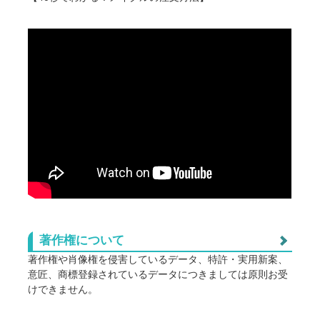
■ デザイン入稿時の注意点（1）
ブランケットやタオルの大型サイズにもプリントすること
ないため、デザインデータで白色にした箇所はプ
ができます。
リントされずに生地そのまま（白）になります。
ブランケットの全面にプリントしたい場合は、必
白を使用しているところは、素材の色になります
ず塗り足しエリア【ピンクの線】までデザインを
ので、ご了承ください。
配置していただく必要があります。【ピンクの
線】までデザインが配置されていない場合、商品
（例）プリント方法が「昇華転写プリント」の場
の個体差や印刷のズレによりブランケットの端ま
合、プレビューで見える画像やデザインの白色部
で印刷出来ず、ブランケットの白地がフチのよう
分はプリントされません。
に出てしまう可能性があります。
NG例(1)：デザインがピンクの線までされていない
著作権について
著作権や肖像権を侵害しているデータ、特許・実用新案、
意匠、商標登録されているデータにつきましては原則お受
■ プリント方法の注意点 2
けできません。
昇華転写印刷はデザインデータをCMYKの4色に分
また以下につきましては正式な許可を得ていない場合、個
■ デザイン入稿時の注意点(2)
解して印刷します。そのため、デザインデータと
人使用や無料配布、1個のみ、などに関わらずお受けでき