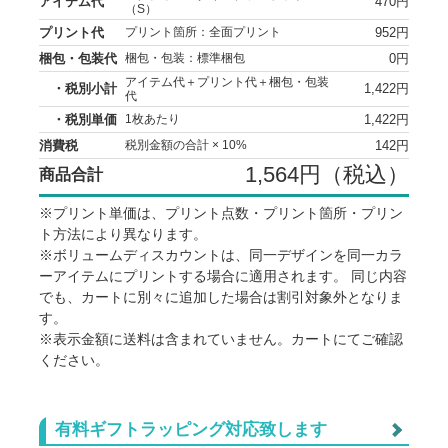
アイテム代
470円
（S）
プリント代
952円
プリント箇所：全面プリント
梱包・包装代
0円
梱包・包装：標準梱包
アイテム代＋プリント代＋梱包・包装
・税別小計
1,422円
代
・税別単価
1,422円
1枚あたり
消費税
142円
税別金額の合計 × 10%
1,564円（税込）
商品合計
※プリント単価は、プリント点数・プリント箇所・プリン
ト方法により異なります。
※ボリュームディスカウントは、同一デザインを同一カラ
ーアイテムにプリントする場合に適用されます。 同じ内容
でも、カートに別々に追加した場合は割引対象外となりま
す。
※表示金額に送料は含まれていません。カートにてご確認
ください。
※個別梱包をご希望の場合、1点につき+33円(税込)の追加
料金となります。
※ギフト包装をご希望の場合、1点につき+220円(税込)の
有料ギフトラッピング対応致します
追加料金となります。