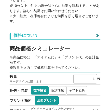
ざいます。
※10枚以上ご注文の場合はさらに納期を頂戴することがあ
ります。詳しい納期はお問い合わせください。
※大口注文・在庫都合によりお時間を頂く場合がございま
す。
価格について
ご利用に際しての注意点
※商品の地色や印刷の仕組み上、データイメージと実物との色
商品価格シミュレーター
に差が生じる場合がございます。
※サイズ寸法はメーカー提供情報です。差異や個体差がありま
す。
※商品価格は、「アイテム代」＋「プリント代」の合計金
※出荷予定日は、各種条件によって変動します。
額です。
※出荷日前倒しのご相談は原則お受けしていません。
※数量を入力して価格計算を行ってください。
※生産状況や天候、交通事情等で納期が前後することがありま
す。
数量
※ご注文数量が多い場合、納品までお時間を頂く場合がござい
枚
同一デザインに限ります
ます。
※本ページ記載の内容は予告なく変更することがあります。
梱包・包装
標準梱包
個別梱包
ギフト包装
プリント箇所
全面プリント
ピクチャースタイルブランケット