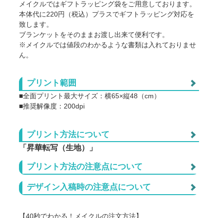
メイクルではギフトラッピング袋をご用意しております。
点数
アイテム代
プリント代
単価
本体代に220円（税込）プラスでギフトラッピング対応を
致します。
517
1,048
@1,56
1
ブランケットをそのままお渡し出来て便利です。
※メイクルでは値段のわかるような書類は入れておりませ
517
1,017
@1,53
10
ん。
517
955
@1,47
30
プリント範囲
517
924
@1,44
50
■全面プリント最大サイズ：横65×縦48（cm）
■推奨解像度：200dpi
517
894
@1,41
100
プリント方法について
517
871
@1,38
200
プリント可能範囲
「昇華転写（生地）」
517
847
@1,36
300
転写紙にインクをプリントし高温の熱をかけることで、イ
プリント方法の注意点について
ンクを気化させ生地に浸透させるプリント方法です。
517
832
@1,34
500
生地に直接浸透させることで、表面には印刷した違和感が
デザイン入稿時の注意点について
全く残らず、風合い柔らかく、
517
824
@1,34
1000
■ プリント方法の注意点 1
気化した粒子が細かいため写真やグラフィックが綺麗に表
現できるのが特徴です。
【40秒でわかる！メイクルの注文方法】
プリント方法が「昇華転写」の場合、白インクが