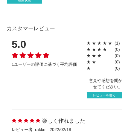
在庫状況
担になった銀行振込手数料は原則返金致しません。
ださい。
・すでにご入金があった場合、銀行振込手数料をのぞいた
金額を返金とさせていただきます。
◎周囲をフチ取りしたデザイン
◎直線のデザイン（ストライプやボーダー、斜
カスタマーレビュー
線、チェック柄など）
5.0
★
★
★
★
★
(1)
こうしたデザインはなるべく避けていただくか、
★
★
★
★
(0)
べた塗り・パターン柄などズレが目立ちにくいデ
■ プリント方法の注意点 4
★
★
★
(0)
ザインを使用することをおすすめします。
★
★
(0)
1ユーザーの評価に基づく平均評価
NG例(3)：周囲をフチ取りしたデザイン
生地端の縫製部分(ヘム)と生地の境目はインクが付
★
(0)
かないため、素材の白地が見えます。予めご了承
ください。黒や茶色など暗くて濃い色は特に目立
意見や感想を聞か
ちますので、ご注意下さい。
せてください。
（例）ソフトタッチと厚手スムースの角部分の仕上
レビューを書く
がり見本
楽しく作れました
レビュー者: rakko
2022/02/18