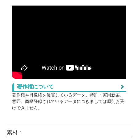
ブランケットやタオルの大型サイズにもプリントすること
360
964
@1,32
30
ないため、デザインデータで白色にした箇所はプ
ができます。
リントされずに生地そのまま（白）になります。
360
951
@1,31
40
白を使用しているところは、素材の色になります
ので、ご了承ください。
360
938
@1,29
50
（例）プリント方法が「インクジェットプリント」
の場合、プレビューで見える画像やデザインの白
360
872
@1,23
100
色部分はプリントされません。
360
858
@1,21
200
360
845
@1,20
300
360
832
@1,19
400
著作権について
360
819
@1,17
500
著作権や肖像権を侵害しているデータ、特許・実用新案、
意匠、商標登録されているデータにつきましては原則お受
360
766
@1,12
1000
けできません。
また以下につきましては正式な許可を得ていない場合、個
人使用や無料配布、1個のみ、などに関わらずお受けでき
ません。(※明らかに連想できるものも含む)
素材：