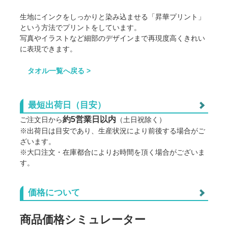
生地にインクをしっかりと染み込ませる「昇華プリント」
という方法でプリントをしています。
写真やイラストなど細部のデザインまで再現度高くきれい
に表現できます。
タオル一覧へ戻る >
最短出荷日（目安）
約5営業日以内
ご注文日から
（土日祝除く）
※出荷日は目安であり、生産状況により前後する場合がご
ざいます。
※大口注文・在庫都合によりお時間を頂く場合がございま
す。
価格について
ご利用に際しての注意点
※商品の地色や印刷の仕組み上、データイメージと実物との色
商品価格シミュレーター
に差が生じる場合がございます。