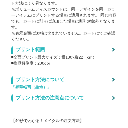
ト方法により異なります。
※ボリュームディスカウントは、同一デザインを同一カラ
ーアイテムにプリントする場合に適用されます。 同じ内容
でも、カートに別々に追加した場合は割引対象外となりま
す。
※表示金額に送料は含まれていません。カートにてご確認
ください。
※個別梱包をご希望の場合、1点につき+33円(税込)の追加
プリント範囲
料金となります。
■全面プリント最大サイズ：横130×縦22（cm）
点数
アイテム代
プリント代
単価
■推奨解像度：200dpi
360
1,056
@1,41
1
プリント方法について
360
1,050
@1,41
2
プリント可能範囲
「昇華転写（生地）」
転写紙にインクをプリントし高温の熱をかけることで、イ
360
1,030
@1,39
5
プリント方法の注意点について
ンクを気化させ生地に浸透させる独特な加工方法です。
生地に直接浸透させることで、表面には印刷した違和感が
360
990
@1,35
10
全く残らず、風合い柔らかく、
■ プリント方法の注意
気化した粒子が細かいため写真やグラフィックが綺麗に表
360
977
@1,33
20
【40秒でわかる！メイクルの注文方法】
現できるのが特徴です。
プリント方法が「昇華転写」の場合、白インクが