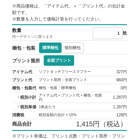
※サイズ寸法はメーカー提供情報です。差異や個体差がありま
す。
※商品価格は、「アイテム代」＋「プリント代」の合計金
※出荷予定日は、各種条件によって変動します。
額です。
※出荷日前倒しのご相談は原則お受けしていません。
※数量を入力して価格計算を行ってください。
※生産状況や天候、交通事情等で納期が前後することがありま
す。
数量
※ご注文数量が多い場合、納品までお時間を頂く場合がござい
枚
同一デザインに限ります
ます。
※本ページ記載の内容は予告なく変更することがあります。
梱包・包装
標準梱包
個別梱包
プリント箇所
全面プリント
アイテム代
327円
ソフトタッチフリースマフラー
プリント代
960円
プリント箇所：全面プリント
梱包・包装代
0円
梱包・包装：標準梱包
アイテム代＋プリント代＋梱包・包装
・税別小計
1,287円
代
・税別単価
1,287円
1枚あたり
消費税
128円
税別金額の合計 × 10%
1,415円（税込）
商品合計
※プリント単価は、プリント点数・プリント箇所・プリン