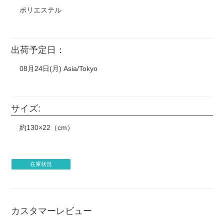
国内外の芸能人・タレント・スポーツ選手の画像。
ポリエステル
任天堂作品(ポケモン、スプラトゥーン、星のカービィな
ど) サンリオ ディズニー(キングダムハーツ、ツイステ
など) ジブリ作品 藤子不二雄作品 サンライズ作品(ガ
ンダム、ラブライブ!など)
出荷予定日：
漫画やアニメ、映画やゲームのスクリーンショットなどを
そのまま使用。
08月24日(月) Asia/Tokyo
CD、DVD、映画のポスター、ロゴマーク（企業・団体・
バンド・作品等）などそのまま転載したもの。
サイズ:
・似顔絵などに書かれたキャラクターの手描きイラストも
印刷をお断りする場合がございます。
約130×22（cm）
・著作権元の許諾のない二次創作は制作をお断りする場合
がございます。
・著作権について、権利確認のメールを当店からお送りす
る場合がございます。
在庫状況
・銀行振り込み後でも、制作のお断り・ご注文キャンセル
をお願いする場合がございます。
・著作権接触により制作をお断りする場合、お客様がご負
担になった銀行振込手数料は原則返金致しません。
カスタマーレビュー
・すでにご入金があった場合、銀行振込手数料をのぞいた