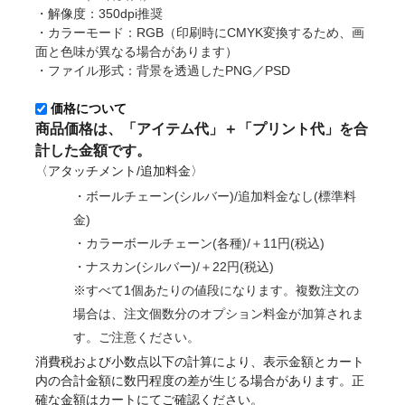
・解像度：350dpi推奨
・カラーモード：RGB（印刷時にCMYK変換するため、画
面と色味が異なる場合があります）
・ファイル形式：背景を透過したPNG／PSD
価格について
商品価格は、「アイテム代」＋「プリント代」を合
計した金額です。
〈アタッチメント/追加料金〉
・ボールチェーン(シルバー)/追加料金なし(標準料
金)
・カラーボールチェーン(各種)/＋11円(税込)
・ナスカン(シルバー)/＋22円(税込)
※すべて1個あたりの値段になります。複数注文の
場合は、注文個数分のオプション料金が加算されま
す。ご注意ください。
消費税および小数点以下の計算により、表示金額とカート
内の合計金額に数円程度の差が生じる場合があります。正
確な金額はカートにてご確認ください。