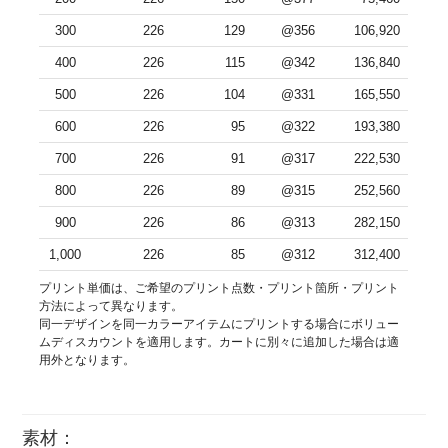
300
226
129
@356
106,920
400
226
115
@342
136,840
500
226
104
@331
165,550
600
226
95
@322
193,380
700
226
91
@317
222,530
800
226
89
@315
252,560
900
226
86
@313
282,150
1,000
226
85
@312
312,400
プリント単価は、ご希望のプリント点数・プリント箇所・プリント
方法によって異なります。
同一デザインを同一カラーアイテムにプリントする場合にボリュー
ムディスカウントを適用します。カートに別々に追加した場合は適
用外となります。
素材：