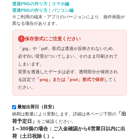
透過PNGの作り方｜スマホ編
透過PNGの作り方｜パソコン編
※ご利用の端末・アプリのバージョンにより、操作画面が
異なる場合があります。
保存形式にご注意ください
！
「jpg」や「pdf」形式は透過が反映されないため、
必ず白い背景がついてしまい、そのまま印刷されて
しまいます。
背景を透過したデータは必ず、透明部分が保持され
る設定で
「png」または「psd」形式で保存
してく
ださい。
最短出荷日（目安）
「出
納期は数量により変動します。詳細は本ページ下部の
荷予定日」
をご確認ください。
1～300個の場合：ご入金確認から6営業日以内に出
荷（土日祝除く）。