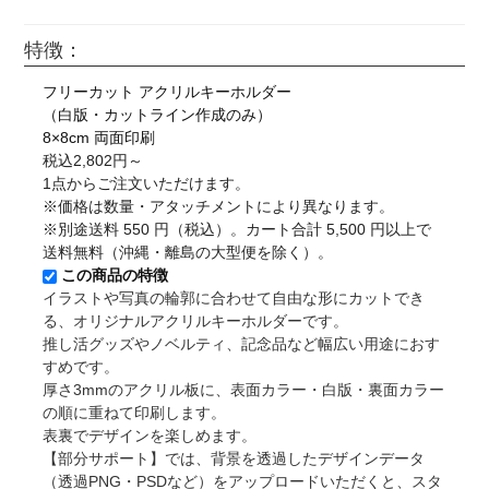
特徴：
フリーカット アクリルキーホルダー
（白版・カットライン作成のみ）
8×8cm 両面印刷
税込2,802円～
1点からご注文いただけます。
※価格は数量・アタッチメントにより異なります。
※別途送料 550 円（税込）。カート合計 5,500 円以上で
送料無料（沖縄・離島の大型便を除く）。
この商品の特徴
イラストや写真の輪郭に合わせて自由な形にカットでき
る、オリジナルアクリルキーホルダーです。
推し活グッズやノベルティ、記念品など幅広い用途におす
すめです。
厚さ3mmのアクリル板に、表面カラー・白版・裏面カラー
の順に重ねて印刷します。
表裏でデザインを楽しめます。
【部分サポート】では、背景を透過したデザインデータ
（透過PNG・PSDなど）をアップロードいただくと、スタ