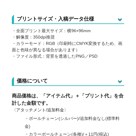
プリントサイズ・入稿データ仕様
・全面プリント最大サイズ：横96×96mm
・解像度：350dpi推奨
・カラーモード：RGB（印刷時にCMYK変換するため、画
面と色味が異なる場合があります）
・ファイル形式：背景を透過したPNG／PSD
価格について
商品価格は、「アイテム代」＋「プリント代」を合
計した金額です。
〈アタッチメント/追加料金〉
・ボールチェーン(シルバー)/追加料金なし(標準料
金)
・カラーボールチェーン(各種)/＋11円(税込)