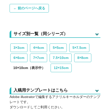
← 前のページへ戻る
サイズ別一覧（同シリーズ）
3×3cm
4×4cm
5×5cm
5×7.5cm
6×6cm
7×7cm
7.5×10cm
8×8cm
10×10cm（表示中）
12×15cm
入稿用テンプレートはこちら
Adobe illustratorで編集するアクリルキーホルダーのテンプ
レートです。
ダウンロードしてご利用ください。